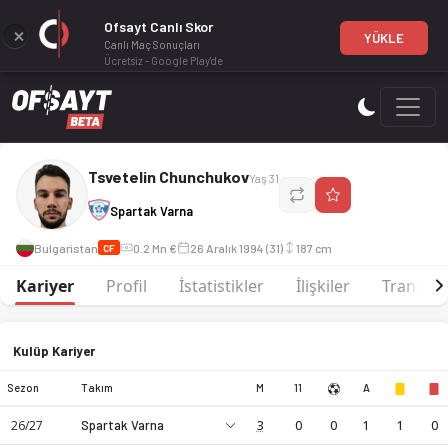
Ofsayt Canlı Skor
YÜKLE
Canlı Maç Sonuçları
Ücretsiz - Google Play'de
Tsvetelin Chunchukov, CF mevkiinde profesyonel bir futbol
Tsvetelin Chunchukov
Yaş 31
Spartak Varna
Bulgaristan
0.2 Mn €
26 Aralık 1994 (31)
187 cm
CF
Kariyer
Profil
İstatistikler
İlişkiler
Transfer
Kulüp Kariyer
Sezon
Takım
M
11
A
26/27
Spartak Varna
3
0
0
1
1
0