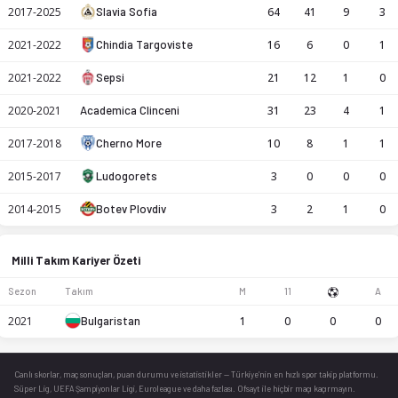
2017-2025
Slavia Sofia
64
41
9
3
2021-2022
Chindia Targoviste
16
6
0
1
2021-2022
Sepsi
21
12
1
0
2020-2021
Academica Clinceni
31
23
4
1
2017-2018
Cherno More
10
8
1
1
2015-2017
Ludogorets
3
0
0
0
2014-2015
Botev Plovdiv
3
2
1
0
Milli Takım Kariyer Özeti
Sezon
Takım
M
11
A
2021
Bulgaristan
1
0
0
0
Canlı skorlar
, maç sonuçları, puan durumu ve istatistikler — Türkiye’nin en hızlı spor takip platformu.
Süper Lig, UEFA Şampiyonlar Ligi, Euroleague ve daha fazlası. Ofsayt ile hiçbir maçı kaçırmayın.