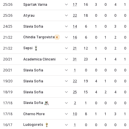
25/26
Spartak Varna
17
16
3
0
4
1
25/26
Atyrau
22
18
0
0
0
0
24/25
Slavia Sofia
14
6
1
0
3
0
Chindia Targoviste
21/22
16
6
0
1
2
0
K
Sepsi
21/22
21
12
1
0
2
0
20/21
Academica Clinceni
31
23
4
1
4
1
20/21
Slavia Sofia
1
0
0
0
0
0
19/20
Slavia Sofia
22
19
4
1
0
0
18/19
Slavia Sofia
25
15
4
2
4
0
Slavia Sofia
17/18
2
1
0
0
0
0
17/18
Cherno More
10
8
1
1
3
1
Ludogorets
16/17
1
0
0
0
0
0