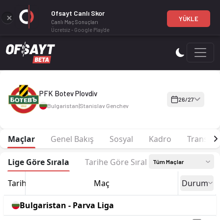
Ofsayt Canlı Skor
YÜKLE
Canlı Maç Sonuçları
Ücretsiz - Google Play'de
PFK Botev Plovdiv 26-27 sezonu | Parva Liga'de 6. sırada, 4 p
PFK Botev Plovdiv
26/27
Bulgaristan
|
Stanislav Genchev
Maçlar
Genel Bakış
Sosyal
Kadro
Transfer
Lige Göre Sırala
Tarihe Göre Sırala
Tüm Maçlar
Tarih
Maç
Durum
Bulgaristan - Parva Liga