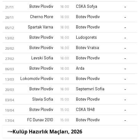
-
Botev Plovdiv
CSKA Sofya
16:00
21/11
-
Cherno More
Botev Plovdiv
16:00
28/11
-
Spartak Varna
Botev Plovdiv
16:00
05/12
-
Botev Plovdiv
Ludogorets
16:00
13/02
-
Botev Plovdiv
Botev Vratsa
16:00
20/02
PFK Botev Plovdiv 26-27 sezonu | Parva Liga'de 6. sırada, 4 p
-
Levski Sofia
Botev Plovdiv
16:00
27/02
-
Botev Plovdiv
Arda
16:00
06/03
-
Lokomotiv Plovdiv
Botev Plovdiv
16:00
13/03
-
Botev Plovdiv
Septemvri Sofia
16:00
20/03
-
Slavia Sofia
Botev Plovdiv
15:00
03/04
-
Botev Plovdiv
CSKA 1948
15:00
10/04
-
FC Dunav 2010
Botev Plovdiv
15:00
17/04
Kulüp Hazırlık Maçları, 2026