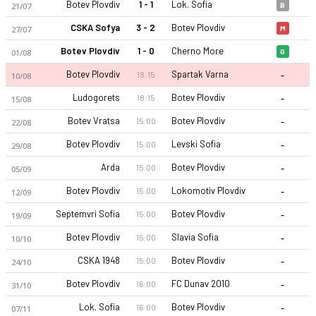
Botev Plovdiv
1 - 1
Lok. Sofia
21/07
B
CSKA Sofya
3 - 2
Botev Plovdiv
27/07
M
Botev Plovdiv
1 - 0
Cherno More
01/08
G
-
Botev Plovdiv
Spartak Varna
18:15
10/08
-
Ludogorets
Botev Plovdiv
18:15
15/08
-
Botev Vratsa
Botev Plovdiv
15:00
22/08
-
Botev Plovdiv
Levski Sofia
15:00
29/08
-
Arda
Botev Plovdiv
15:00
05/09
-
Botev Plovdiv
Lokomotiv Plovdiv
15:00
12/09
-
Septemvri Sofia
Botev Plovdiv
15:00
19/09
-
Botev Plovdiv
Slavia Sofia
15:00
10/10
-
CSKA 1948
Botev Plovdiv
15:00
24/10
-
Botev Plovdiv
FC Dunav 2010
16:00
31/10
-
Lok. Sofia
Botev Plovdiv
16:00
07/11