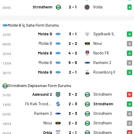
Strindheim
2 - 1
Volda
09/05
G
Molde B İç Saha Form Durumu
Molde B - Strindheim IL 2-4 bitti. Gol anları, kadro, istatist
Molde B
3 - 1
Spjelkavik IL
22/05
G
Molde B
2 - 2
Ntnui
09/05
B
Molde B
4 - 2
Nardo FK
25/04
G
Molde B
5 - 5
Ranheim 2
13/04
B
Molde B
2 - 1
Rosenborg II
26/10
G
Strindheim Deplasman Form Durumu
Aalesund 2
3 - 2
Strindheim
31/05
M
Fk Kvik Trondheim
2 - 3
Strindheim
14/05
G
Ranheim 2
3 - 3
Strindheim
02/05
B
Ntnui
2 - 2
Strindheim
18/04
B
Orkla
2 - 1
Strindheim
06/04
M