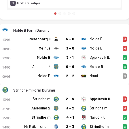
3
Strindheim Galibiyeti
Molde B Form Durumu
Rosenborg II
4 - 0
Molde B
13/06
M
Melhus
3 - 0
Molde B
30/05
M
Molde B
3 - 1
Spjelkavik IL
22/05
G
Aalesund 2
0 - 6
Molde B
14/05
G
Molde B
2 - 2
Ntnui
09/05
B
Strindheim Form Durumu
Strindheim
2 - 4
Spjelkavik IL
13/06
M
Aalesund 2
3 - 2
Strindheim
31/05
M
Strindheim
4 - 1
Nardo FK
25/05
G
Fk Kvik Trondheim
2 - 3
Strindheim
14/05
G