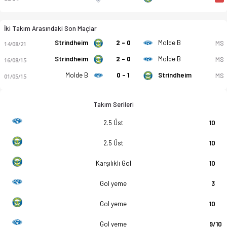
İki Takım Arasındaki Son Maçlar
Strindheim
2 - 0
Molde B
MS
14/08/21
Strindheim
2 - 0
Molde B
MS
16/08/15
Molde B
0 - 1
Strindheim
MS
01/05/15
Takım Serileri
2.5 Üst
10
2.5 Üst
10
Karşılıklı Gol
10
Gol yeme
3
Gol yeme
10
Gol yeme
9/10