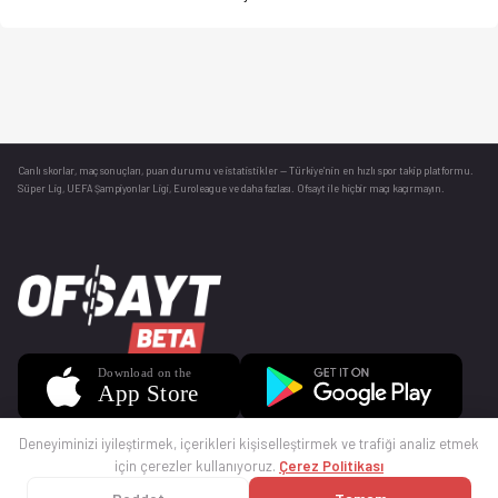
Canlı skorlar
, maç sonuçları, puan durumu ve istatistikler — Türkiye’nin en hızlı spor takip platformu.
Süper Lig, UEFA Şampiyonlar Ligi, Euroleague ve daha fazlası. Ofsayt ile hiçbir maçı kaçırmayın.
Deneyiminizi iyileştirmek, içerikleri kişiselleştirmek ve trafiği analiz etmek
için çerezler kullanıyoruz.
Çerez Politikası