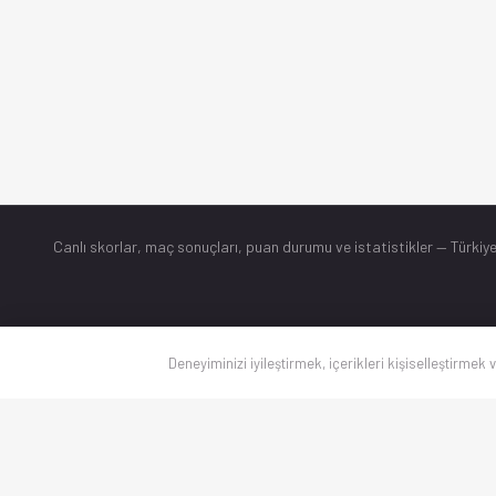
Canlı skorlar
, maç sonuçları, puan durumu ve istatistikler — Türkiye
Deneyiminizi iyileştirmek, içerikleri kişiselleştirmek 