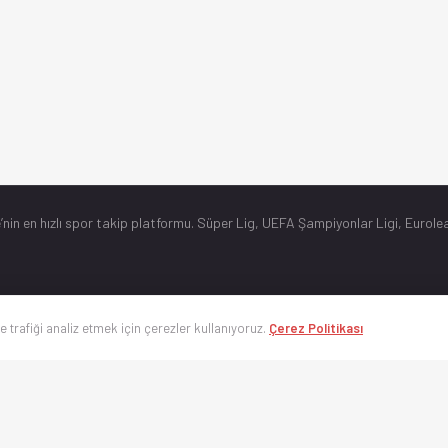
’nin en hızlı spor takip platformu. Süper Lig, UEFA Şampiyonlar Ligi, Eurolea
ve trafiği analiz etmek için çerezler kullanıyoruz.
Çerez Politikası