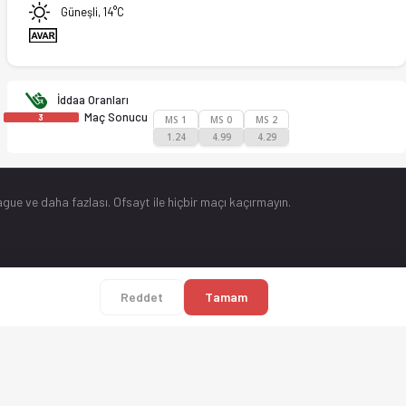
Güneşli, 14°C
İddaa Oranları
Maç Sonucu
3
MS 1
MS 0
MS 2
1.24
4.99
4.29
gue ve daha fazlası. Ofsayt ile hiçbir maçı kaçırmayın.
Reddet
Tamam