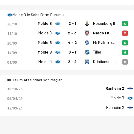
Molde B İç Saha Form Durumu
Molde B
2 - 1
Rosenborg II
26/10
G
Molde B
2 - 3
Nardo FK
11/10
M
Molde B
4 - 2
Fk Kvik Trondheim
20/09
G
Molde B
6 - 1
Tiller
14/09
G
Molde B
2 - 2
Kristiansund BK 2
01/09
B
İki Takım Arasındaki Son Maçlar
Ranheim 2
19/10/25
Molde B
06/04/25
Ranheim 2
12/09/21