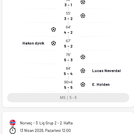
3 - 1
55'
3 - 2
64'
4 - 2
67'
Hakon dyvik
5 - 2
76'
5 - 3
84'
Lucas Neverdal
5 - 4
90+4
E. Holden
5 - 5
MS | 5 - 5
Norveç - 3. Lig Grup 2 - 2. Hafta
13 Nisan 2026, Pazartesi 12:00