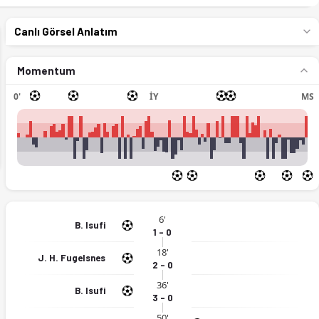
Canlı Görsel Anlatım
Momentum
0'
İY
MS
ext
6'
B. Isufi
1 - 0
18'
J. H. Fugelsnes
2 - 0
36'
B. Isufi
3 - 0
50'