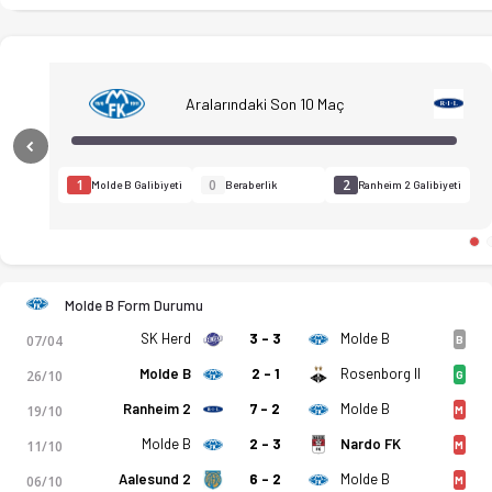
Aralarındaki Son 10 Maç
Previous
1
0
2
Molde B Galibiyeti
Beraberlik
Ranheim 2 Galibiyeti
Molde B Form Durumu
SK Herd
3 - 3
Molde B
07/04
B
Molde B
2 - 1
Rosenborg II
26/10
G
Ranheim 2
7 - 2
Molde B
19/10
M
Molde B - Ranheim 2 5-5 bitti. Gol anları, kadro, istatistikle
Molde B
2 - 3
Nardo FK
11/10
M
Aalesund 2
6 - 2
Molde B
06/10
M