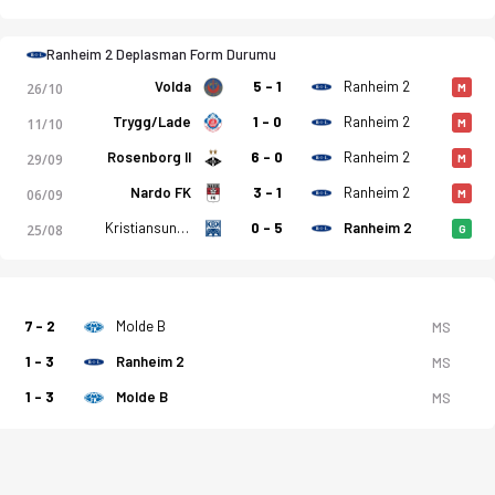
Ranheim 2 Deplasman Form Durumu
Volda
5 - 1
Ranheim 2
26/10
M
Trygg/Lade
1 - 0
Ranheim 2
11/10
M
Rosenborg II
6 - 0
Ranheim 2
29/09
M
Nardo FK
3 - 1
Ranheim 2
06/09
M
Kristiansund BK 2
0 - 5
Ranheim 2
25/08
G
7 - 2
Molde B
MS
1 - 3
Ranheim 2
MS
1 - 3
Molde B
MS