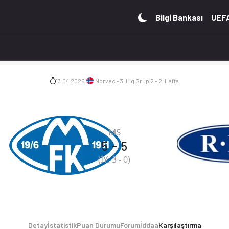
r, puan durumu ve iddaa oranları Ofsayt'ta. (13.04.2026)
Bilgi Bankası
UEFA
13.04.2026
Norveç - 3. Lig Grup 2 - 2. Hafta
MS
5
-
5
(İY:
3
-
0
)
Detay
İstatistik
Puan Durumu
Forum
İddaa
Karşılaştırma