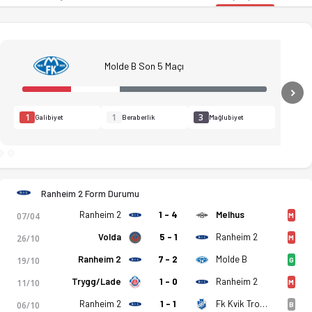
Molde B Son 5 Maçı
N
1
1
3
Galibiyet
Beraberlik
Mağlubiyet
Ranheim 2 Form Durumu
Ranheim 2
1 - 4
Melhus
07/04
M
Volda
5 - 1
Ranheim 2
26/10
M
Ranheim 2
7 - 2
Molde B
19/10
G
r, puan durumu ve iddaa oranları Ofsayt'ta. (13.04.2026)
Trygg/Lade
1 - 0
Ranheim 2
11/10
M
Ranheim 2
1 - 1
Fk Kvik Trondheim
06/10
B