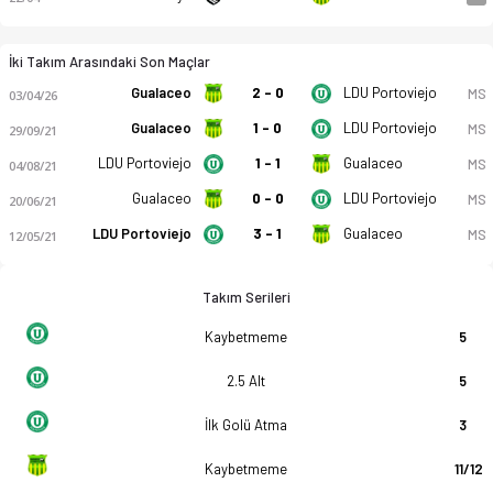
İki Takım Arasındaki Son Maçlar
Gualaceo
2 - 0
LDU Portoviejo
MS
03/04/26
Gualaceo
1 - 0
LDU Portoviejo
MS
29/09/21
LDU Portoviejo
1 - 1
Gualaceo
MS
04/08/21
Gualaceo
0 - 0
LDU Portoviejo
MS
20/06/21
LDU Portoviejo
3 - 1
Gualaceo
MS
12/05/21
Takım Serileri
Kaybetmeme
5
2.5 Alt
5
İlk Golü Atma
3
Kaybetmeme
11/12