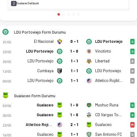
2
Gualaceo Galibiyeti
LDU Portoviejo Form Durumu
El Nacional
0 - 1
LDU Portoviejo
31/05
G
LDU Portoviejo
1 - 0
Vinotinto
23/05
G
LDU Portoviejo
1 - 1
Libertad
20/05
B
Cumbaya
1 - 1
LDU Portoviejo
13/05
B
LDU Portoviejo
1 - 1
Atletico Rojiblanco
09/05
B
Gualaceo Form Durumu
Gualaceo
1 - 0
Mushuc Runa
03/06
G
Gualaceo
1 - 0
CD Vargas Torres
30/05
G
Atletico Rojiblanco
2 - 1
Gualaceo
23/05
M
Gualaceo
1 - 1
San Antonio FC
16/05
B