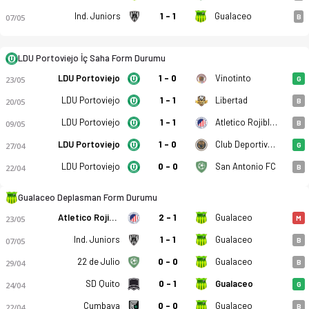
Ind. Juniors
1 - 1
Gualaceo
07/05
B
LDU Portoviejo İç Saha Form Durumu
LDU Portoviejo
1 - 0
Vinotinto
23/05
G
LDU Portoviejo - Gualaceo SC 1-0 bitti. Gol anları, kadro, is
LDU Portoviejo
1 - 1
Libertad
20/05
B
LDU Portoviejo
1 - 1
Atletico Rojiblanco
09/05
B
LDU Portoviejo
1 - 0
Club Deportivo Cuenca Juniors
27/04
G
LDU Portoviejo
0 - 0
San Antonio FC
22/04
B
Gualaceo Deplasman Form Durumu
Atletico Rojiblanco
2 - 1
Gualaceo
23/05
M
Ind. Juniors
1 - 1
Gualaceo
07/05
B
22 de Julio
0 - 0
Gualaceo
29/04
B
SD Quito
0 - 1
Gualaceo
24/04
G
Cumbaya
0 - 0
Gualaceo
22/04
B