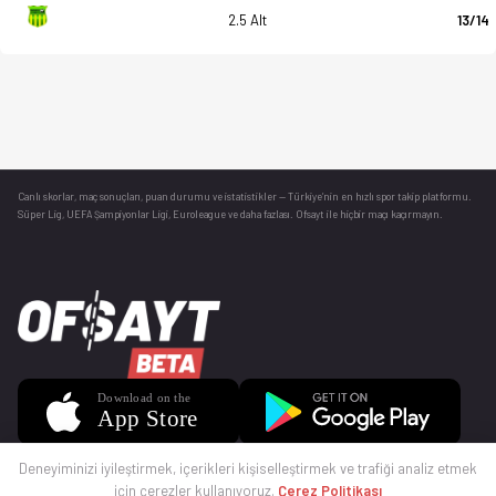
2.5 Alt
13/14
Canlı skorlar
, maç sonuçları, puan durumu ve istatistikler — Türkiye’nin en hızlı spor takip platformu.
Süper Lig, UEFA Şampiyonlar Ligi, Euroleague ve daha fazlası. Ofsayt ile hiçbir maçı kaçırmayın.
Deneyiminizi iyileştirmek, içerikleri kişiselleştirmek ve trafiği analiz etmek
için çerezler kullanıyoruz.
Çerez Politikası