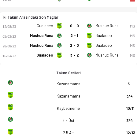
İki Takım Arasındaki Son Maçlar
Gualaceo
0 - 0
Mushuc Runa
MS
12/08/23
Mushuc Runa
2 - 1
Gualaceo
MS
05/03/23
Mushuc Runa
2 - 0
Gualaceo
MS
28/08/22
Gualaceo
3 - 2
Mushuc Runa
MS
16/04/22
Takım Serileri
Kazanamama
5
Kazanamama
3/4
Kaybetmeme
10/11
2.5 Üst
3/4
2.5 Alt
12/13