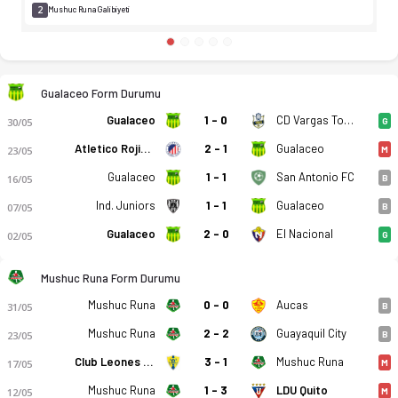
2
Mushuc Runa Galibiyeti
Gualaceo Form Durumu
Gualaceo
1 - 0
CD Vargas Torres
30/05
G
Atletico Rojiblanco
2 - 1
Gualaceo
23/05
M
Gualaceo
1 - 1
San Antonio FC
16/05
B
Ind. Juniors
1 - 1
Gualaceo
07/05
B
Gualaceo
2 - 0
El Nacional
02/05
G
Mushuc Runa Form Durumu
Mushuc Runa
0 - 0
Aucas
31/05
B
Mushuc Runa
2 - 2
Guayaquil City
23/05
B
Club Leones Del Norte
3 - 1
Mushuc Runa
17/05
M
Mushuc Runa
1 - 3
LDU Quito
12/05
M