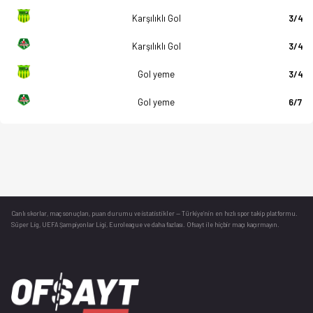
Karşılıklı Gol
3/4
Karşılıklı Gol
3/4
Gol yeme
3/4
Gol yeme
6/7
Canlı skorlar
, maç sonuçları, puan durumu ve istatistikler — Türkiye’nin en hızlı spor takip platformu.
Süper Lig, UEFA Şampiyonlar Ligi, Euroleague ve daha fazlası. Ofsayt ile hiçbir maçı kaçırmayın.