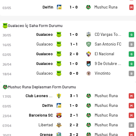
Delfín
1 - 0
Mushuc Runa
03/05
M
Gualaceo İç Saha Form Durumu
Gualaceo
1 - 0
CD Vargas Torres
30/05
G
Gualaceo
1 - 1
San Antonio FC
16/05
B
Gualaceo
2 - 0
El Nacional
02/05
G
Gualaceo SC - Mushuc Runa SC 1-0 bitti. Gol anları, kadro, is
Gualaceo
1 - 0
9 De Octubre FC
26/04
G
Gualaceo
0 - 0
Vinotinto
18/04
B
Mushuc Runa Deplasman Form Durumu
Club Leones Del Norte
3 - 1
Mushuc Runa
17/05
M
Delfín
1 - 0
Mushuc Runa
03/05
M
Barcelona SC
2 - 1
Mushuc Runa
23/04
M
Libertad
2 - 2
Mushuc Runa
07/04
B
Orense
3 - 2
Mushuc Runa
20/03
M