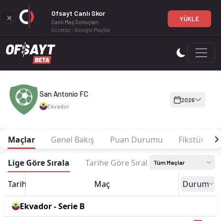
Ofsayt Canlı Skor
YÜKLE
Canlı Maç Sonuçları
Ücretsiz - Google Play'de
San Antonio FC 2026 sezonu | Serie B'de 5. sırada, 27 puan. K
San Antonio FC
2026
Ekvador
Maçlar
Genel Bakış
Puan Durumu
Fikstür
Lige Göre Sırala
Tarihe Göre Sırala
Tüm Maçlar
Tarih
Maç
Durum
Ekvador - Serie B