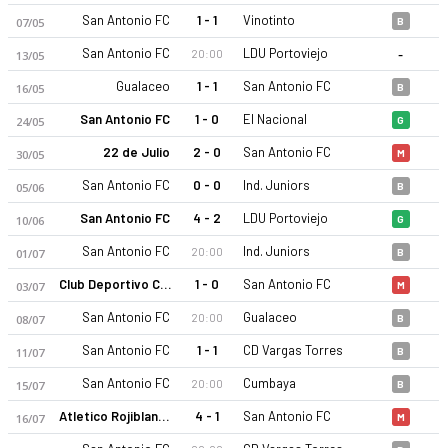
San Antonio FC
1 - 1
Vinotinto
07/05
B
-
San Antonio FC
LDU Portoviejo
20:00
13/05
Gualaceo
1 - 1
San Antonio FC
16/05
B
San Antonio FC
1 - 0
El Nacional
24/05
G
22 de Julio
2 - 0
San Antonio FC
30/05
M
San Antonio FC 2026 sezonu | Serie B'de 5. sırada, 27 puan. K
San Antonio FC
0 - 0
Ind. Juniors
05/06
B
San Antonio FC
4 - 2
LDU Portoviejo
10/06
G
San Antonio FC
Ind. Juniors
20:00
01/07
B
Club Deportivo Cuenca Juniors
1 - 0
San Antonio FC
03/07
M
San Antonio FC
Gualaceo
20:00
08/07
B
San Antonio FC
1 - 1
CD Vargas Torres
11/07
B
San Antonio FC
Cumbaya
20:00
15/07
B
Atletico Rojiblanco
4 - 1
San Antonio FC
16/07
M