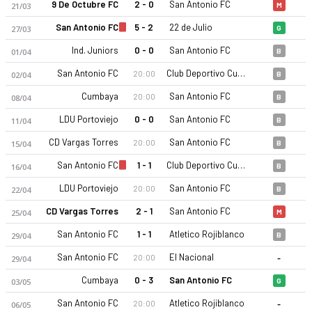
9 De Octubre FC
2 - 0
San Antonio FC
21/03
M
San Antonio FC
5 - 2
22 de Julio
27/03
G
Ind. Juniors
0 - 0
San Antonio FC
01/04
B
San Antonio FC
Club Deportivo Cuenca Juniors
20:00
02/04
B
Cumbaya
San Antonio FC
20:00
08/04
B
LDU Portoviejo
0 - 0
San Antonio FC
11/04
B
CD Vargas Torres
San Antonio FC
20:00
15/04
B
San Antonio FC
1 - 1
Club Deportivo Cuenca Juniors
16/04
B
LDU Portoviejo
San Antonio FC
20:00
22/04
B
CD Vargas Torres
2 - 1
San Antonio FC
25/04
M
San Antonio FC
1 - 1
Atletico Rojiblanco
29/04
B
-
San Antonio FC
El Nacional
20:00
29/04
Cumbaya
0 - 3
San Antonio FC
03/05
G
-
San Antonio FC
Atletico Rojiblanco
20:00
06/05