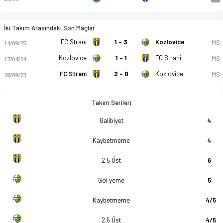
İki Takım Arasındaki Son Maçlar
FC Strani
1 - 3
Kozlovice
MS
14/09/25
Kozlovice
1 - 1
FC Strani
MS
17/04/24
FC Strani
2 - 0
Kozlovice
MS
28/09/23
Takım Serileri
Galibiyet
4
Kaybetmeme
4
2.5 Üst
6
Gol yeme
5
Kaybetmeme
4/5
2.5 Üst
4/5