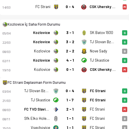
FC Strani
0 - 4
CSK Uhersky Brod
14/03
M
Kozlovice İç Saha Form Durumu
Kozlovice
3 - 1
SK Batov 1930
05/04
G
Kozlovice
3 - 2
TJ Slovan Bzenec
22/03
G
FK Kozlovice - FC Strani 4-2 bitti. Gol anları, kadro, istatist
Kozlovice
2 - 2
Nove Sady
08/03
B
Kozlovice
4 - 1
TJ Skastice
02/11
G
Kozlovice
0 - 1
CSK Uhersky Brod
19/10
M
FC Strani Deplasman Form Durumu
TJ Slovan Bzenec
0 - 4
FC Strani
03/04
G
TJ Skastice
1 - 7
FC Strani
21/03
G
FC TVD Slavicin
2 - 1
FC Strani
08/03
M
Sfk Elko Holesov
1 - 1
FC Strani
08/11
B
Vsechovice
1 - 1
FC Strani
25/10
B