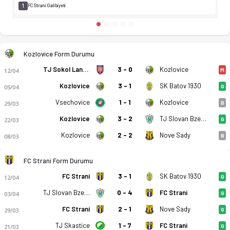
1
FC Strani Galibiyeti
Kozlovice Form Durumu
TJ Sokol Lanzhot
3 - 0
Kozlovice
12/04
M
Kozlovice
3 - 1
SK Batov 1930
05/04
G
Vsechovice
1 - 1
Kozlovice
29/03
B
Kozlovice
3 - 2
TJ Slovan Bzenec
22/03
G
Kozlovice
2 - 2
Nove Sady
08/03
B
FC Strani Form Durumu
FC Strani
3 - 1
SK Batov 1930
12/04
G
TJ Slovan Bzenec
0 - 4
FC Strani
03/04
G
FC Strani
2 - 1
Nove Sady
29/03
G
TJ Skastice
1 - 7
FC Strani
21/03
G