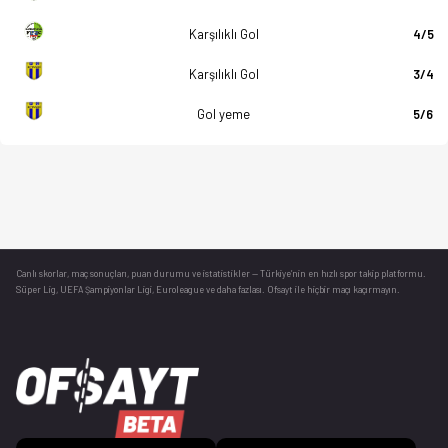
Karşılıklı Gol
4/5
Karşılıklı Gol
3/4
Gol yeme
5/6
Canlı skorlar
, maç sonuçları, puan durumu ve istatistikler — Türkiye’nin en hızlı spor takip platformu.
Süper Lig, UEFA Şampiyonlar Ligi, Euroleague ve daha fazlası. Ofsayt ile hiçbir maçı kaçırmayın.