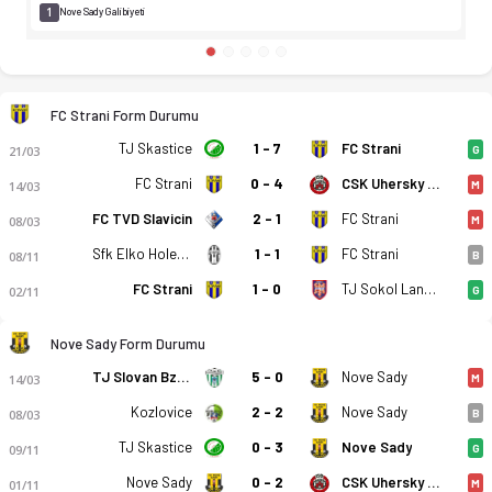
1
Nove Sady Galibiyeti
FC Strani Form Durumu
TJ Skastice
1 - 7
FC Strani
21/03
G
FC Strani
0 - 4
CSK Uhersky Brod
14/03
M
FC TVD Slavicin
2 - 1
FC Strani
08/03
M
Sfk Elko Holesov
1 - 1
FC Strani
08/11
B
FC Strani
1 - 0
TJ Sokol Lanzhot
02/11
G
Nove Sady Form Durumu
TJ Slovan Bzenec
5 - 0
Nove Sady
14/03
M
Kozlovice
2 - 2
Nove Sady
08/03
B
TJ Skastice
0 - 3
Nove Sady
09/11
G
Nove Sady
0 - 2
CSK Uhersky Brod
01/11
M