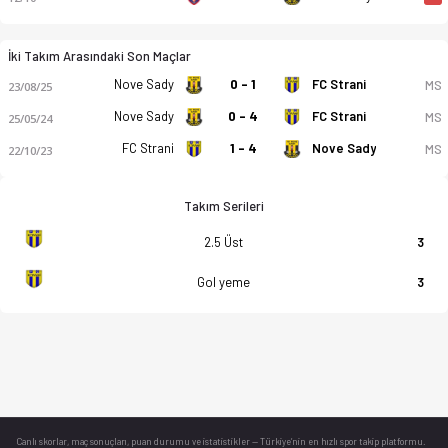
İki Takım Arasındaki Son Maçlar
Nove Sady
0 - 1
FC Strani
MS
23/08/25
Nove Sady
0 - 4
FC Strani
MS
25/05/24
FC Strani
1 - 4
Nove Sady
MS
22/10/23
Takım Serileri
2.5 Üst
3
Gol yeme
3
Canlı skorlar
, maç sonuçları, puan durumu ve istatistikler — Türkiye’nin en hızlı spor takip platformu.