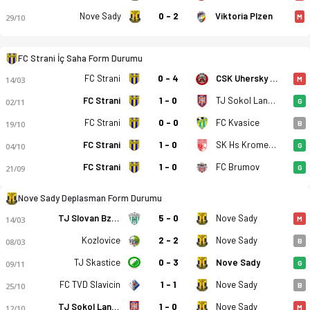
Nove Sady
0 - 2
Viktoria Plzen
29/10
M
FC Strani - FK Nove Sady 2-1 bitti. Gol anları, kadro, istatis
FC Strani İç Saha Form Durumu
FC Strani
0 - 4
CSK Uhersky Brod
14/03
M
FC Strani
1 - 0
TJ Sokol Lanzhot
02/11
G
FC Strani
0 - 0
FC Kvasice
19/10
B
FC Strani
1 - 0
SK Hs Kromeriz B
04/10
G
FC Strani
1 - 0
FC Brumov
21/09
G
Nove Sady Deplasman Form Durumu
TJ Slovan Bzenec
5 - 0
Nove Sady
14/03
M
Kozlovice
2 - 2
Nove Sady
08/03
B
TJ Skastice
0 - 3
Nove Sady
09/11
G
FC TVD Slavicin
1 - 1
Nove Sady
25/10
B
TJ Sokol Lanzhot
1 - 0
Nove Sady
12/10
M