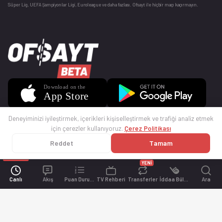
Süper Lig, UEFA Şampiyonlar Ligi, Euroleague ve daha fazlası. Ofsayt ile hiçbir maçı kaçırmayın.
Deneyiminizi iyileştirmek, içerikleri kişiselleştirmek ve trafiği analiz etmek
için çerezler kullanıyoruz.
Çerez Politikası
Reddet
Tamam
© 2025 Ofsayt
Kullanım Koşulları
Gizlilik Politikası
Çerez Politikası
İletişim
Sıkça Sorulan Sorular
Künye
YENİ
Canlı
Akış
Puan Durumu
TV Rehberi
Transferler
İddaa Bülteni
Ara