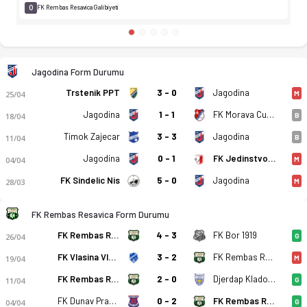
0
FK Rembas Resavica Galibiyeti
Jagodina Form Durumu
Trstenik PPT
3 - 0
Jagodina
25/04
M
Jagodina
1 - 1
FK Morava Cuprija
18/04
B
Timok Zajecar
3 - 3
Jagodina
11/04
B
Jagodina
0 - 1
FK Jedinstvo 1936 Krusevac
04/04
M
FK Sindelic Nis
5 - 0
Jagodina
28/03
M
FK Rembas Resavica Form Durumu
FK Rembas Resavica
4 - 3
FK Bor 1919
26/04
G
FK Vlasina Vlasotince
3 - 2
FK Rembas Resavica
19/04
M
FK Rembas Resavica
2 - 0
Djerdap Kladovo
11/04
G
FK Dunav Prahovo
0 - 2
FK Rembas Resavica
04/04
G