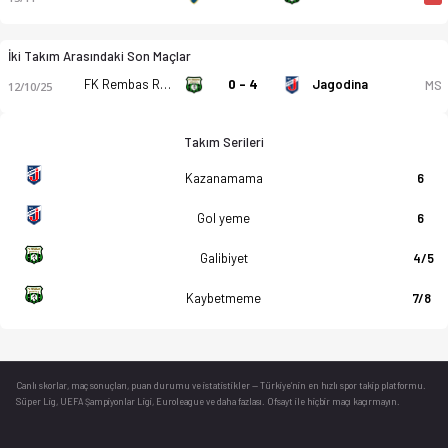
İki Takım Arasındaki Son Maçlar
FK Rembas Resavica
0 - 4
Jagodina
MS
12/10/25
Takım Serileri
Kazanamama
6
Gol yeme
6
Galibiyet
4/5
Kaybetmeme
7/8
Canlı skorlar
, maç sonuçları, puan durumu ve istatistikler — Türkiye’nin en hızlı spor takip platformu.
Süper Lig, UEFA Şampiyonlar Ligi, Euroleague ve daha fazlası. Ofsayt ile hiçbir maçı kaçırmayın.