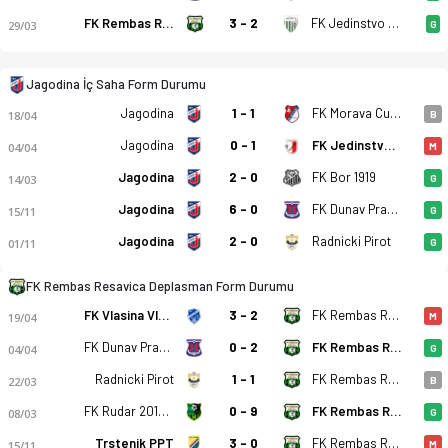
FK Rembas Resavica
3 - 2
FK Jedinstvo Paracin
29/03
G
GFK Jagodina - FK Rembas Resavica 0-2 bitti. Gol anları, kadr
Jagodina İç Saha Form Durumu
Jagodina
1 - 1
FK Morava Cuprija
18/04
B
Jagodina
0 - 1
FK Jedinstvo 1936 Krusevac
04/04
M
Jagodina
2 - 0
FK Bor 1919
14/03
G
Jagodina
6 - 0
FK Dunav Prahovo
15/11
G
Jagodina
2 - 0
Radnicki Pirot
01/11
G
FK Rembas Resavica Deplasman Form Durumu
FK Vlasina Vlasotince
3 - 2
FK Rembas Resavica
19/04
M
FK Dunav Prahovo
0 - 2
FK Rembas Resavica
04/04
G
Radnicki Pirot
1 - 1
FK Rembas Resavica
22/03
B
FK Rudar 2016 Aleksinački Rudnik
0 - 9
FK Rembas Resavica
08/03
G
Trstenik PPT
3 - 0
FK Rembas Resavica
15/11
M