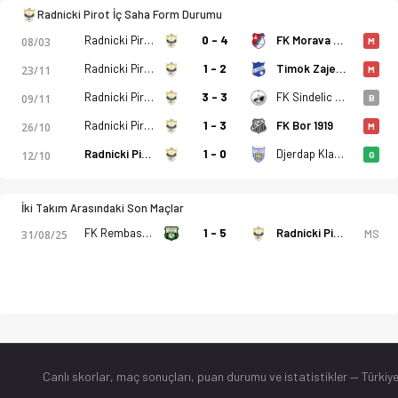
Radnicki Pirot İç Saha Form Durumu
Radnicki Pirot
0 - 4
FK Morava Cuprija
08/03
M
Radnicki Pirot
1 - 2
Timok Zajecar
23/11
M
Radnicki Pirot
3 - 3
FK Sindelic Nis
09/11
B
Radnicki Pirot
1 - 3
FK Bor 1919
26/10
M
Radnicki Pirot
1 - 0
Djerdap Kladovo
12/10
G
İki Takım Arasındaki Son Maçlar
FK Rembas Resavica
1 - 5
Radnicki Pirot
MS
31/08/25
Canlı skorlar
, maç sonuçları, puan durumu ve istatistikler — Türkiye