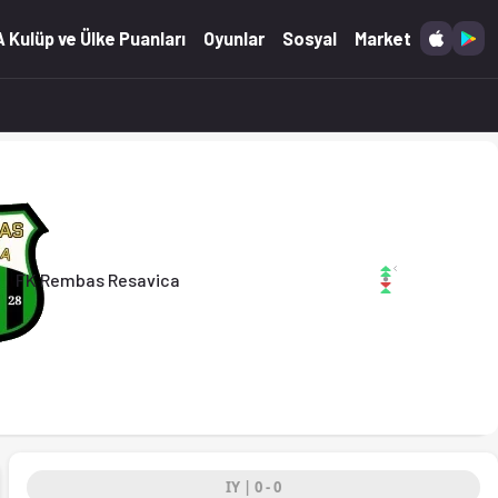
 (22.03.2026)
 Kulüp ve Ülke Puanları
Oyunlar
Sosyal
Market
FK Rembas Resavica
IY | 0 - 0