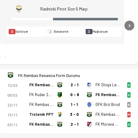
Radnicki Pirot Son 5 Maçı
N
0
2
3
Galibiyet
Beraberlik
Mağlubiyet
FK Rembas Resavica Form Durumu
kadro, istatistikler, puan durumu ve iddaa oranları Ofsayt'ta.
FK Rembas Resavica
2 - 1
FK Sloga Leskovac
15/03
G
FK Rudar 2016 Aleksinački Rudnik
0 - 9
FK Rembas Resavica
08/03
G
FK Rembas Resavica
1 - 1
OFK Brzi Brod
23/11
B
Trstenik PPT
3 - 0
FK Rembas Resavica
15/11
M
FK Rembas Resavica
2 - 1
FK Morava Cuprija
09/11
G