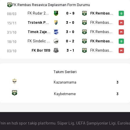
FK Rembas Resavica Deplasman Form Durumu
FK Rudar 2016 Aleksinački Rudnik
0 - 9
FK Rembas Resavica
08/03
G
Trstenik PPT
3 - 0
FK Rembas Resavica
15/11
M
Timok Zajecar
3 - 0
FK Rembas Resavica
31/10
M
FK Sindelic Nis
0 - 2
FK Rembas Resavica
18/10
G
FK Bor 1919
3 - 1
FK Rembas Resavica
03/10
M
Takım Serileri
Kazanamama
3
Kaybetmeme
3
’nin en hızlı spor takip platformu. Süper Lig, UEFA Şampiyonlar Ligi, Eurolea