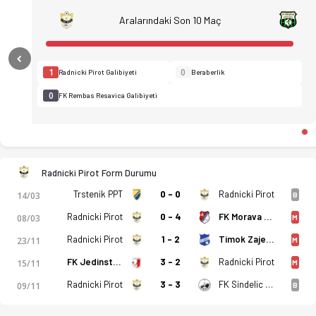
Aralarındaki Son 10 Maç
Previous
1
0
Radnicki Pirot Galibiyeti
Beraberlik
0
FK Rembas Resavica Galibiyeti
Radnicki Pirot Form Durumu
FK Radnicki Pirot - FK Rembas Resavica 1-1 bitti. Gol anları, 
Trstenik PPT
0 - 0
Radnicki Pirot
14/03
B
Radnicki Pirot
0 - 4
FK Morava Cuprija
08/03
M
Radnicki Pirot
1 - 2
Timok Zajecar
23/11
M
FK Jedinstvo 1936 Krusevac
3 - 2
Radnicki Pirot
15/11
M
Radnicki Pirot
3 - 3
FK Sindelic Nis
09/11
B