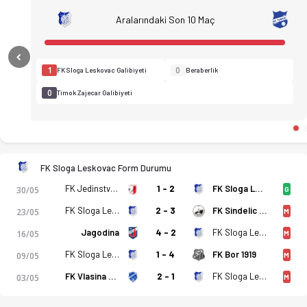
Aralarındaki Son 10 Maç
Previous
1
0
FK Sloga Leskovac Galibiyeti
Beraberlik
0
Timok Zajecar Galibiyeti
FK Sloga Leskovac Form Durumu
FK Jedinstvo 1936 Krusevac
1 - 2
FK Sloga Leskovac
30/05
G
FK Sloga Leskovac
2 - 3
FK Sindelic Nis
23/05
M
Jagodina
4 - 2
FK Sloga Leskovac
16/05
M
FK Sloga Leskovac
1 - 4
FK Bor 1919
09/05
M
FK Sloga Leskovac - FK Timok 1919 Zajecar 1-4 bitti. Gol anla
FK Vlasina Vlasotince
2 - 1
FK Sloga Leskovac
03/05
M