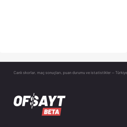
Canlı skorlar
, maç sonuçları, puan durumu ve istatistikler — Türkiye