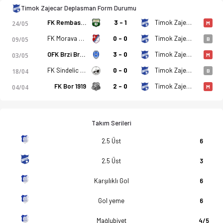
Timok Zajecar Deplasman Form Durumu
FK Rembas Resavica
3 - 1
Timok Zajecar
24/05
M
FK Morava Cuprija
0 - 0
Timok Zajecar
09/05
B
OFK Brzi Brod
3 - 0
Timok Zajecar
03/05
M
FK Sindelic Nis
0 - 0
Timok Zajecar
18/04
B
FK Bor 1919
2 - 0
Timok Zajecar
04/04
M
Takım Serileri
2.5 Üst
6
2.5 Üst
3
Karşılıklı Gol
6
Gol yeme
6
Mağlubiyet
4/5