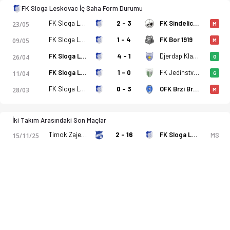
FK Sloga Leskovac İç Saha Form Durumu
FK Sloga Leskovac
2 - 3
FK Sindelic Nis
23/05
M
FK Sloga Leskovac
1 - 4
FK Bor 1919
09/05
M
FK Sloga Leskovac
4 - 1
Djerdap Kladovo
26/04
G
FK Sloga Leskovac
1 - 0
FK Jedinstvo Paracin
11/04
G
FK Sloga Leskovac
0 - 3
OFK Brzi Brod
28/03
M
İki Takım Arasındaki Son Maçlar
Timok Zajecar
2 - 16
FK Sloga Leskovac
MS
15/11/25