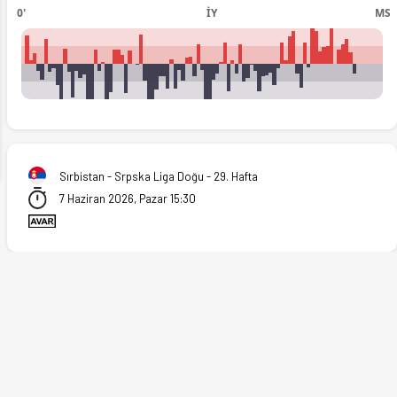
0'
İY
MS
ext
Sırbistan - Srpska Liga Doğu - 29. Hafta
7 Haziran 2026, Pazar 15:30
'ta. (07.06.2026)