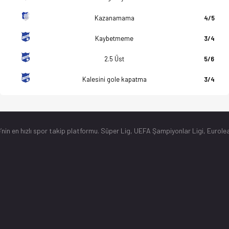
Kazanamama
4/5
Kaybetmeme
3/4
2.5 Üst
5/6
Kalesini gole kapatma
3/4
’nin en hızlı spor takip platformu. Süper Lig, UEFA Şampiyonlar Ligi, Eurolea