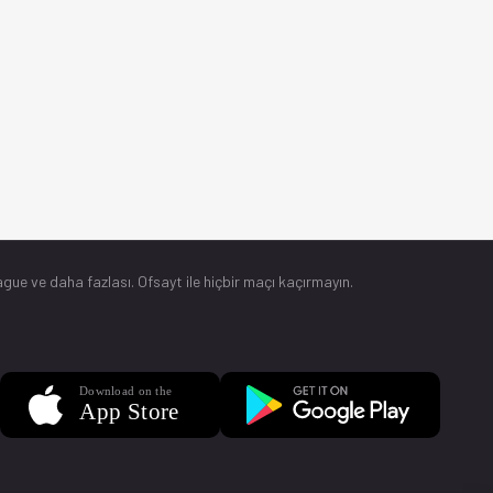
gue ve daha fazlası. Ofsayt ile hiçbir maçı kaçırmayın.