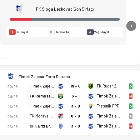
FK Sloga Leskovac Son 5 Maçı
N
1
0
4
Galibiyet
Beraberlik
Mağlubiyet
Timok Zajecar Form Durumu
Timok Zajecar
19 - 0
FK Rudar 2016 Aleksinački Rudnik
30/05
G
FK Rembas Resavica
3 - 1
Timok Zajecar
24/05
M
Timok Zajecar
3 - 0
Trstenik PPT
16/05
G
FK Morava Cuprija
0 - 0
Timok Zajecar
09/05
B
rı, kadro, istatistikler, puan durumu ve iddaa oranları Ofsayt
OFK Brzi Brod
3 - 0
Timok Zajecar
03/05
M