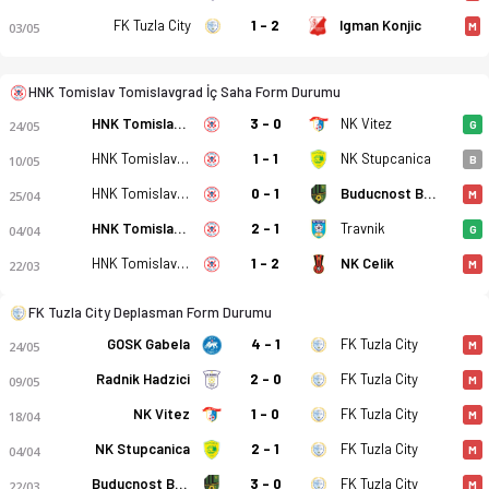
FK Tuzla City
1 - 2
Igman Konjic
03/05
M
HNK Tomislav Tomislavgrad İç Saha Form Durumu
HNK Tomislav Tomislavgrad
3 - 0
NK Vitez
24/05
G
HNK Tomislav Tomislavgrad
1 - 1
NK Stupcanica
10/05
B
HNK Tomislav Tomislavgrad
0 - 1
Buducnost Banovici
25/04
M
HNK Tomislav Tomislavgrad
2 - 1
Travnik
04/04
G
HNK Tomislav Tomislavgrad - FK Tuzla City 4-0 bitti. Gol anla
HNK Tomislav Tomislavgrad
1 - 2
NK Celik
22/03
M
FK Tuzla City Deplasman Form Durumu
GOSK Gabela
4 - 1
FK Tuzla City
24/05
M
Radnik Hadzici
2 - 0
FK Tuzla City
09/05
M
NK Vitez
1 - 0
FK Tuzla City
18/04
M
NK Stupcanica
2 - 1
FK Tuzla City
04/04
M
Buducnost Banovici
3 - 0
FK Tuzla City
22/03
M