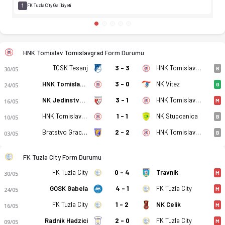
1
FK Tuzla City Galibiyeti
HNK Tomislav Tomislavgrad Form Durumu
TOSK Tesanj
3 - 3
HNK Tomislav Tomislavgrad
30/05
B
HNK Tomislav Tomislavgrad
3 - 0
NK Vitez
24/05
G
NK Jedinstvo Bihac
3 - 1
HNK Tomislav Tomislavgrad
16/05
M
HNK Tomislav Tomislavgrad
1 - 1
NK Stupcanica
10/05
B
Bratstvo Gracanica
2 - 2
HNK Tomislav Tomislavgrad
03/05
B
FK Tuzla City Form Durumu
FK Tuzla City
0 - 4
Travnik
30/05
M
GOSK Gabela
4 - 1
FK Tuzla City
24/05
M
FK Tuzla City
1 - 2
NK Celik
16/05
M
Radnik Hadzici
2 - 0
FK Tuzla City
09/05
M