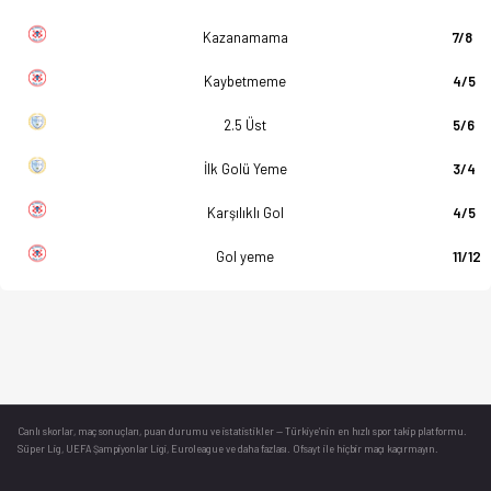
Kazanamama
7/8
Kaybetmeme
4/5
2.5 Üst
5/6
İlk Golü Yeme
3/4
Karşılıklı Gol
4/5
Gol yeme
11/12
Canlı skorlar
, maç sonuçları, puan durumu ve istatistikler — Türkiye’nin en hızlı spor takip platformu.
Süper Lig, UEFA Şampiyonlar Ligi, Euroleague ve daha fazlası. Ofsayt ile hiçbir maçı kaçırmayın.