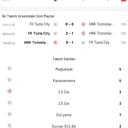
İki Takım Arasındaki Son Maçlar
FK Tuzla City
0 - 0
HNK Tomislav Tomislavgrad
MS
16/11/25
FK Tuzla City
2 - 1
HNK Tomislav Tomislavgrad
MS
08/03/25
HNK Tomislav Tomislavgrad
3 - 1
FK Tuzla City
MS
18/08/24
Takım Serileri
Mağlubiyet
5
Kazanamama
5
2.5 Üst
3
2.5 Üst
3
Gol yeme
7
Korner 10.5 Alt
3