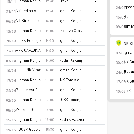
-
Igman Konjic
Travnik
12:30
15/11
24/05
-
NK Jedinstvo Bihac
Igman Konjic
12:30
21/11
16/05
-
NK Stupcanica
Igman Konjic
14:00
06/03
09/05
-
Igman Konjic
Bratstvo Gracanica
14:00
13/03
-
NK Posusje
Igman Konjic
14:30
20/03
NK St
-
HNK CAPLJINA
Igman Konjic
14:30
27/03
07/06
-
Igman Konjic
Rudar Kakanj
14:00
03/04
30/05
-
NK Vitez
Igman Konjic
14:00
10/04
24/05
-
Igman Konjic
HNK Tomislav Tomislavgrad
15:00
17/04
17/05
-
Buducnost Banovici
Igman Konjic
15:00
24/04
10/05
FK Igman Konjic 26-27 sezonu | Prva League - Fed BiH'de 1. s
-
Igman Konjic
TOSK Tesanj
15:00
02/05
-
Zvijezda Gradacac
Igman Konjic
15:00
08/05
-
Igman Konjic
Radnik Hadzici
15:00
15/05
-
GOSK Gabela
Igman Konjic
15:30
19/05