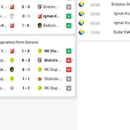
22/08
Igman Konjic
0 - 0
Bratstvo Gracanica
B
Igman Ko
29/08
Radnik Hadzici
0 - 1
Igman Konjic
G
Igman Ko
05/09
Igman Konjic
1 - 0
Buducnost Banovici
G
Rudar Kak
12/09
upcanica Form Durumu
Igman Konjic
1 - 2
NK Stupcanica
G
NK Stupcanica
0 - 2
Bratstvo Gracanica
M
Buducnost Banovici
2 - 1
NK Stupcanica
M
NK Stupcanica
1 - 1
Sloboda Tuzla
B
HNK Tomislav Tomislavgrad
1 - 1
NK Stupcanica
B
ırada, 0 puan. Kadro, fikstür ve canlı skor Ofsayt'ta.