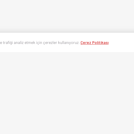
ve trafiği analiz etmek için çerezler kullanıyoruz.
Çerez Politikası