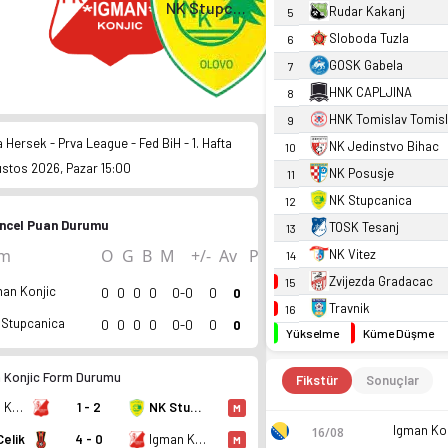
NK Stupcanica
Rudar Kakanj
5
Sloboda Tuzla
6
GOSK Gabela
7
HNK CAPLJINA
8
HNK Tomislav Tomis
9
Hersek - Prva League - Fed BiH - 1. Hafta
NK Jedinstvo Bihac
10
ustos 2026, Pazar 15:00
NK Posusje
11
NK Stupcanica
12
ncel Puan Durumu
TOSK Tesanj
13
ım
O
G
B
M
+/-
Av
P
NK Vitez
14
Zvijezda Gradacac
15
man Konjic
0
0
0
0
0-0
0
0
Travnik
16
 Stupcanica
0
0
0
0
0-0
0
0
Yükselme
Küme Düşme
 Konjic Form Durumu
Fikstür
Sonuçlar
Igman Konjic
1 - 2
NK Stupcanica
M
Igman Ko
16/08
Celik
4 - 0
Igman Konjic
M