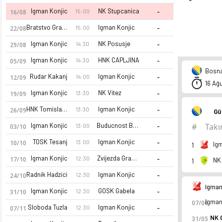
-
Igman Konjic
NK Stupcanica
15:00
16/08
-
Bratstvo Gracanica
Igman Konjic
15:00
22/08
-
Igman Konjic
NK Posusje
14:30
29/08
-
Igman Konjic
HNK CAPLJINA
14:30
05/09
Bosna 
-
Rudar Kakanj
Igman Konjic
14:00
12/09
16 Ağ
-
Igman Konjic
NK Vitez
13:30
19/09
-
HNK Tomislav Tomislavgrad
Igman Konjic
13:30
26/09
Gü
-
Igman Konjic
Buducnost Banovici
#
Tak
13:00
03/10
-
TOSK Tesanj
Igman Konjic
13:00
10/10
Ig
1
-
Igman Konjic
Zvijezda Gradacac
12:30
17/10
NK
1
-
Radnik Hadzici
Igman Konjic
12:30
24/10
Igman
-
Igman Konjic
GOSK Gabela
12:30
31/10
07/06
-
Sloboda Tuzla
Igman Konjic
12:30
07/11
NK 
31/05