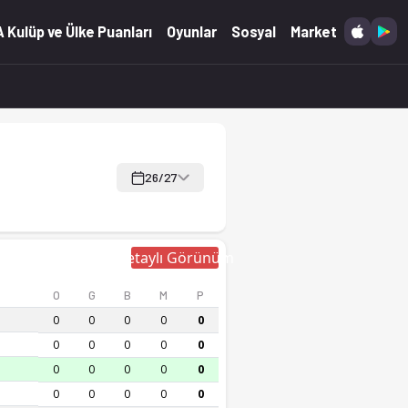
 Kulüp ve Ülke Puanları
Oyunlar
Sosyal
Market
26/27
Detaylı Görünüm
O
G
B
M
P
0
0
0
0
0
0
0
0
0
0
0
0
0
0
0
0
0
0
0
0