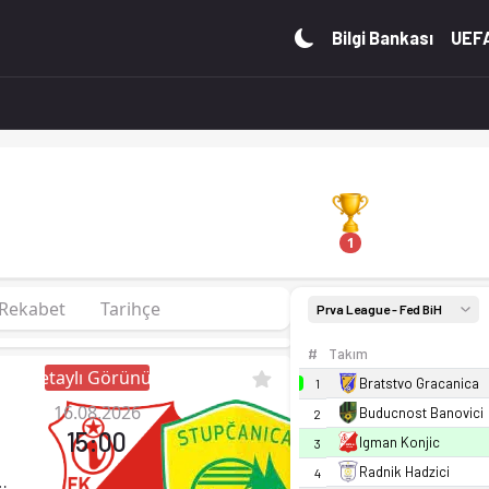
ırada, 0 puan. Kadro, fikstür ve canlı skor Ofsayt'ta.
Bilgi Bankası
UEFA
1
Rekabet
Tarihçe
Prva League - Fed BiH
#
Takım
Detaylı Görünüm
Bratstvo Gracanica
1
16.08.2026
Buducnost Banovici
2
15:00
Igman Konjic
3
Radnik Hadzici
4
 Konjic