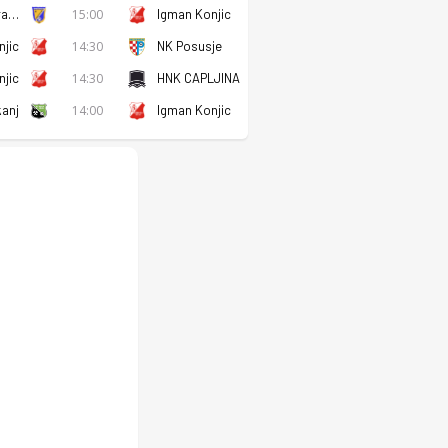
Bratstvo Gracanica
15:00
Igman Konjic
njic
14:30
NK Posusje
njic
14:30
HNK CAPLJINA
anj
14:00
Igman Konjic