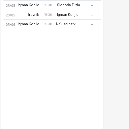
-
Igman Konjic
Sloboda Tuzla
15:30
23/05
-
Travnik
Igman Konjic
15:30
29/05
-
Igman Konjic
NK Jedinstvo Bihac
15:30
05/06