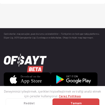
Canlı skorlar
, maç sonuçları, puan durumu ve istatistikler — Türkiye’nin en hızlı spor takip platformu.
Süper Lig, UEFA Şampiyonlar Ligi, Euroleague ve daha fazlası. Ofsayt ile hiçbir maçı kaçırmayın.
Deneyiminizi iyileştirmek, içerikleri kişiselleştirmek ve trafiği analiz etmek
için çerezler kullanıyoruz.
Çerez Politikası
Reddet
Tamam