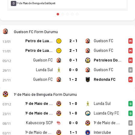
0
1º de Maio de Benguela Galibiyeti
Guelson FC Form Durumu
Petro de Luanda
2 - 1
Guelson FC
13/01
M
Petro de Luanda
2 - 1
Guelson FC
11/01
M
Guelson FC
0 - 1
Petroleos Do Lobito
05/12
M
Lunda Sul
0 - 0
Guelson FC
29/11
B
Guelson FC
1 - 2
Redonda FC
21/11
M
1º de Maio de Benguela Form Durumu
1º de Maio de Benguela
1 - 0
Lunda Sul
07/12
G
1º de Maio de Benguela
1 - 0
Luanda City FC
23/11
G
Kabuscorp SCP
0 - 0
1º de Maio de Benguela
08/11
B
1º de Maio de Benguela
1 - 1
Interclube
02/11
B