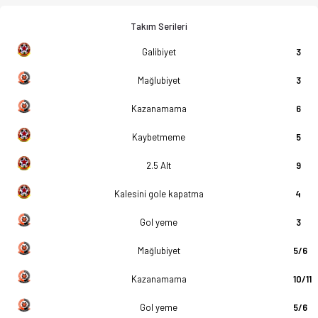
Takım Serileri
Galibiyet
3
Mağlubiyet
3
Kazanamama
6
Kaybetmeme
5
2.5 Alt
9
Kalesini gole kapatma
4
Gol yeme
3
Mağlubiyet
5/6
Kazanamama
10/11
Gol yeme
5/6