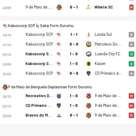
1º de Maio de Benguela
0 - 1
Wiliete SC
24/09
M
Kabuscorp SCP İç Saha Form Durumu
Kabuscorp SCP
1 - 1
Lunda Sul
24/10
B
Kabuscorp SCP
0 - 0
Petroleos Do Lobito
21/10
B
Kabuscorp SCP
1 - 0
Luanda City FC
03/10
G
Kabuscorp SCP
1 - 0
Kaizer
20/09
G
Kabuscorp SCP
0 - 0
CD Primeiro de Agosto
25/05
B
1º de Maio de Benguela Deplasman Form Durumu
Recreativo Do Libolo
1 - 0
1º de Maio de Benguela
26/10
M
CD Primeiro de Agosto
1 - 0
1º de Maio de Benguela
05/10
M
Bravos do Maquis
5 - 1
1º de Maio de Benguela
20/09
M