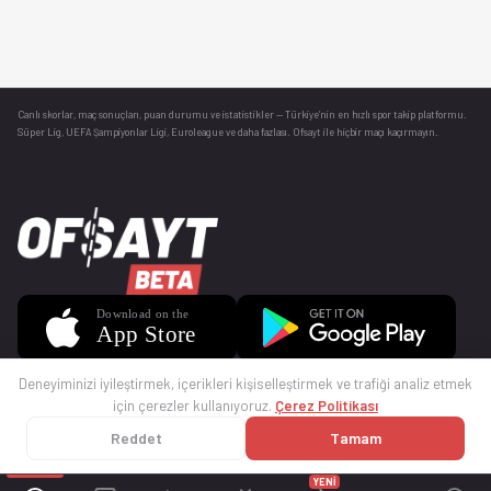
Canlı skorlar
, maç sonuçları, puan durumu ve istatistikler — Türkiye’nin en hızlı spor takip platformu.
Süper Lig, UEFA Şampiyonlar Ligi, Euroleague ve daha fazlası. Ofsayt ile hiçbir maçı kaçırmayın.
Deneyiminizi iyileştirmek, içerikleri kişiselleştirmek ve trafiği analiz etmek
için çerezler kullanıyoruz.
Çerez Politikası
Reddet
Tamam
© 2025 Ofsayt
Kullanım Koşulları
Gizlilik Politikası
Çerez Politikası
İletişim
Sıkça Sorulan Sorular
Künye
YENİ