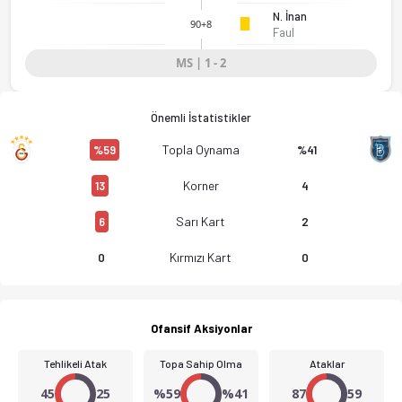
Galatasaray U19 - İstanbul Başakşehir FK U19 1-2 bitti. Gol a
N. İnan
90+8
Faul
MS | 1 - 2
Önemli İstatistikler
Topla Oynama
%59
%41
Korner
13
4
Sarı Kart
6
2
Kırmızı Kart
0
0
Ofansif Aksiyonlar
Tehlikeli Atak
Topa Sahip Olma
Ataklar
45
25
%59
%41
87
59