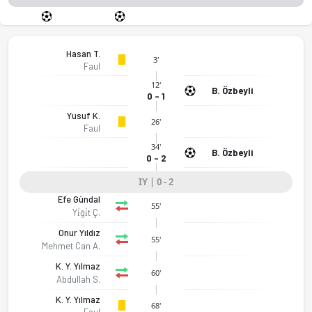
Hasan T.
3'
Faul
12'
B. Özbeyli
0 - 1
Yusuf K.
26'
Faul
34'
B. Özbeyli
0 - 2
IY | 0 - 2
Efe Gündal
55'
Yi̇ği̇t Ç.
Onur Yıldız
55'
Mehmet Can A.
K. Y. Yılmaz
60'
Abdullah S.
K. Y. Yılmaz
68'
Faul