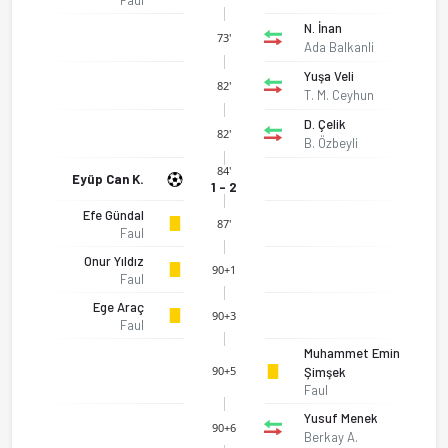
N. İnan
73'
Ada Balkanli
Yuşa Veli
82'
T. M. Ceyhun
D. Çelik
82'
B. Özbeyli
84'
Eyüp Can K.
1 - 2
Efe Gündal
87'
Faul
Onur Yıldız
90+1
Faul
Ege Araç
90+3
Faul
Muhammet Emin
90+5
Şimşek
Faul
Yusuf Menek
90+6
Berkay A.