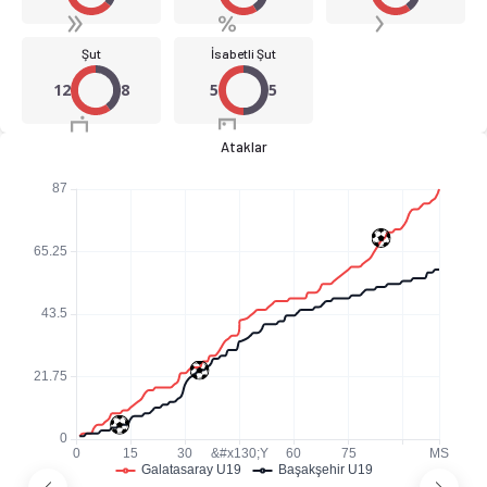
Şut
İsabetli Şut
12
8
5
5
Ataklar