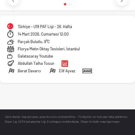
Türkiye - U19 PAF Ligi - 26. Hafta
14 Mart 2026, Cumartesi 12:00
Parçalı Bulutlu, 9°C
Florya Metin Oktay Tesisleri, İstanbul
Galatasaray Youtube
Abdullah Talha Tosun
Berat Davarcı
Elif Ayvaz
Canlı skorlar
, maç sonuçları, puan durumu ve istatistikler — Türkiye’nin en hızlı spor takip platformu.
Süper Lig, UEFA Şampiyonlar Ligi, Euroleague ve daha fazlası. Ofsayt ile hiçbir maçı kaçırmayın.