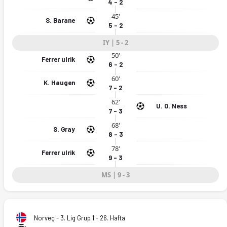
4 - 2
45'
S. Barane
5 - 2
IY | 5 - 2
50'
Ferrer ulrik
6 - 2
60'
K. Haugen
7 - 2
62'
U. O. Ness
7 - 3
68'
S. Gray
8 - 3
78'
Ferrer ulrik
9 - 3
MS | 9 - 3
Norveç - 3. Lig Grup 1 - 26. Hafta