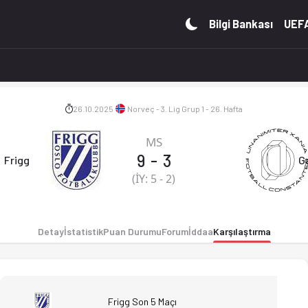
ler, puan durumu ve iddaa oranları Ofsayt'ta. (26.10.2025)
Bilgi Bankası
UEFA
26.10.2025
Norveç - 3. Lig Grup 1 - 26. Hafta
MS
K
9
-
3
Frigg
G
(İY:
5
-
2
)
Detay
İstatistik
Puan Durumu
Forum
İddaa
Karşılaştırma
Frigg Son 5 Maçı