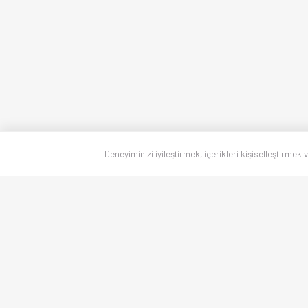
Deneyiminizi iyileştirmek, içerikleri kişiselleştirmek 
Canlı skorlar
, maç sonuçları, puan durumu ve istatistikler — Türkiye