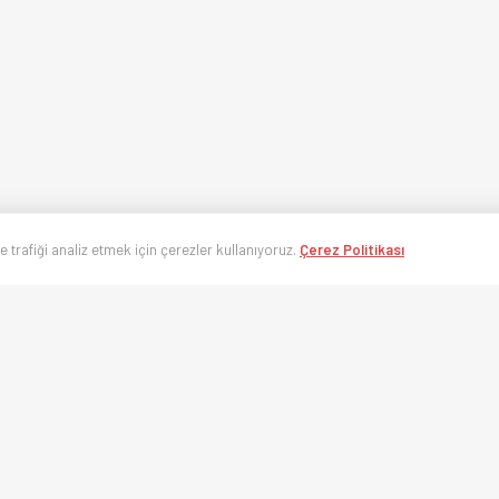
ve trafiği analiz etmek için çerezler kullanıyoruz.
Çerez Politikası
’nin en hızlı spor takip platformu. Süper Lig, UEFA Şampiyonlar Ligi, Eurolea