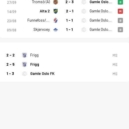
Tromsö (A)
2 - 3
Gamle Oslo FK
27/09
G
Alta 2
2 - 1
Gamle Oslo FK
14/09
M
Funnefoss/Vormsund
1 - 1
Gamle Oslo FK
23/08
B
Skjervoey
1 - 1
Gamle Oslo FK
09/08
B
2 - 2
Frigg
MS
2 - 5
Frigg
MS
1 - 3
Gamle Oslo FK
MS