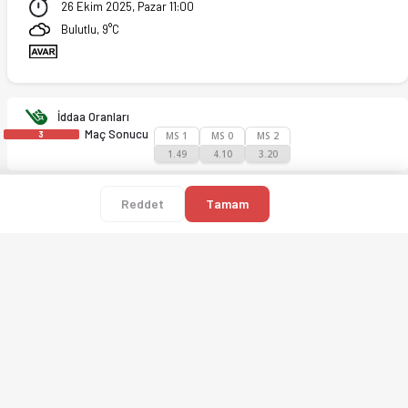
26 Ekim 2025, Pazar 11:00
Bulutlu, 9°C
İddaa Oranları
Maç Sonucu
3
MS 1
MS 0
MS 2
1.49
4.10
3.20
Reddet
Tamam
gue ve daha fazlası. Ofsayt ile hiçbir maçı kaçırmayın.