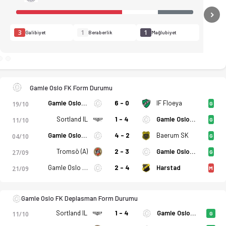
N
3
1
1
Galibiyet
Beraberlik
Mağlubiyet
Gamle Oslo FK Form Durumu
Gamle Oslo FK
6 - 0
IF Floeya
19/10
G
Sortland IL
1 - 4
Gamle Oslo FK
11/10
G
Gamle Oslo FK
4 - 2
Baerum SK
04/10
G
Tromsö (A)
2 - 3
Gamle Oslo FK
27/09
G
Gamle Oslo FK
2 - 4
Harstad
21/09
M
ler, puan durumu ve iddaa oranları Ofsayt'ta. (26.10.2025)
Gamle Oslo FK Deplasman Form Durumu
Sortland IL
1 - 4
Gamle Oslo FK
11/10
G