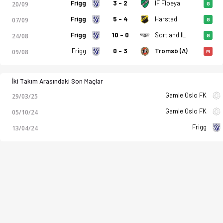
Frigg
3 - 2
IF Floeya
20/09
G
Frigg
5 - 4
Harstad
07/09
G
Frigg
10 - 0
Sortland IL
24/08
G
Frigg
0 - 3
Tromsö (A)
09/08
M
İki Takım Arasındaki Son Maçlar
Gamle Oslo FK
29/03/25
Gamle Oslo FK
05/10/24
Frigg
13/04/24