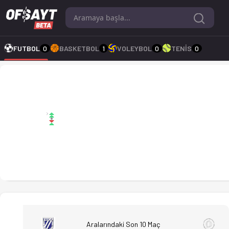
Frigg - Gamle Oslo FK 9-3 bitti. Gol anları, kadro, istatistik
FUTBOL
0
BASKETBOL
1
VOLEYBOL
0
TENİS
0
Frigg 9-3 Gamle Oslo F
Aralarındaki Son 10 Maç