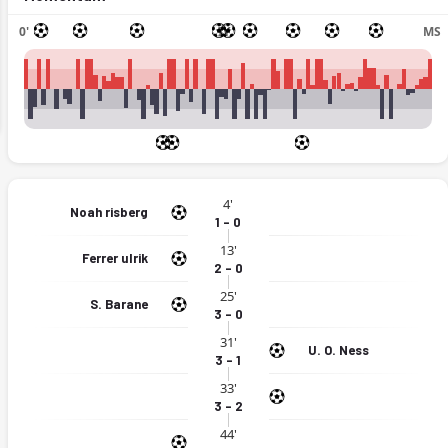
0'
İY
MS
ext
4'
Noah risberg
1 - 0
13'
Ferrer ulrik
2 - 0
25'
S. Barane
3 - 0
31'
U. O. Ness
3 - 1
33'
3 - 2
44'