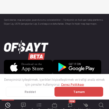
Canlı skorlar
, maç sonuçları, puan durumu ve istatistikler — Türkiye’nin en hızlı spor takip platformu.
Süper Lig, UEFA Şampiyonlar Ligi, Euroleague ve daha fazlası. Ofsayt ile hiçbir maçı kaçırmayın.
Deneyiminizi iyileştirmek, içerikleri kişiselleştirmek ve trafiği analiz etmek
için çerezler kullanıyoruz.
Çerez Politikası
Reddet
Tamam
© 2025 Ofsayt
Kullanım Koşulları
Gizlilik Politikası
Çerez Politikası
İletişim
Sıkça Sorulan Sorular
Künye
YENİ