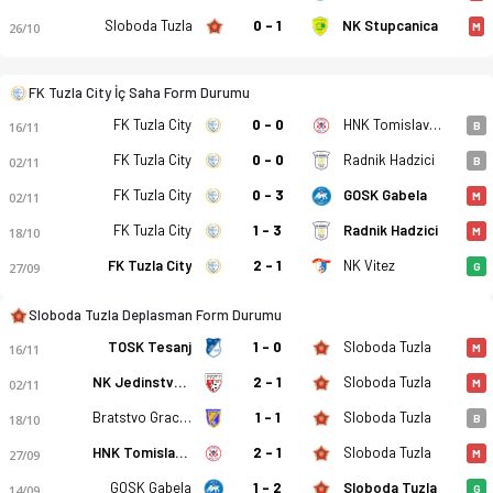
Sloboda Tuzla
0 - 1
NK Stupcanica
26/10
M
FK Tuzla City - FK Sloboda Tuzla 0-1 bitti. Gol anları, kadro, 
FK Tuzla City İç Saha Form Durumu
FK Tuzla City
0 - 0
HNK Tomislav Tomislavgrad
16/11
B
FK Tuzla City
0 - 0
Radnik Hadzici
02/11
B
FK Tuzla City
0 - 3
GOSK Gabela
02/11
M
FK Tuzla City
1 - 3
Radnik Hadzici
18/10
M
FK Tuzla City
2 - 1
NK Vitez
27/09
G
Sloboda Tuzla Deplasman Form Durumu
TOSK Tesanj
1 - 0
Sloboda Tuzla
16/11
M
NK Jedinstvo Bihac
2 - 1
Sloboda Tuzla
02/11
M
Bratstvo Gracanica
1 - 1
Sloboda Tuzla
18/10
B
HNK Tomislav Tomislavgrad
2 - 1
Sloboda Tuzla
27/09
M
GOSK Gabela
1 - 2
Sloboda Tuzla
14/09
G