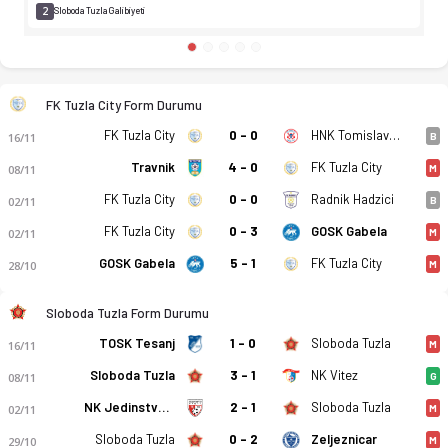
2
Sloboda Tuzla Galibiyeti
FK Tuzla City Form Durumu
FK Tuzla City
0 - 0
HNK Tomislav Tomislavgrad
16/11
B
Travnik
4 - 0
FK Tuzla City
08/11
M
FK Tuzla City
0 - 0
Radnik Hadzici
02/11
B
FK Tuzla City
0 - 3
GOSK Gabela
02/11
M
GOSK Gabela
5 - 1
FK Tuzla City
28/10
M
Sloboda Tuzla Form Durumu
TOSK Tesanj
1 - 0
Sloboda Tuzla
16/11
M
Sloboda Tuzla
3 - 1
NK Vitez
08/11
G
NK Jedinstvo Bihac
2 - 1
Sloboda Tuzla
02/11
M
Sloboda Tuzla
0 - 2
Zeljeznicar
29/10
M