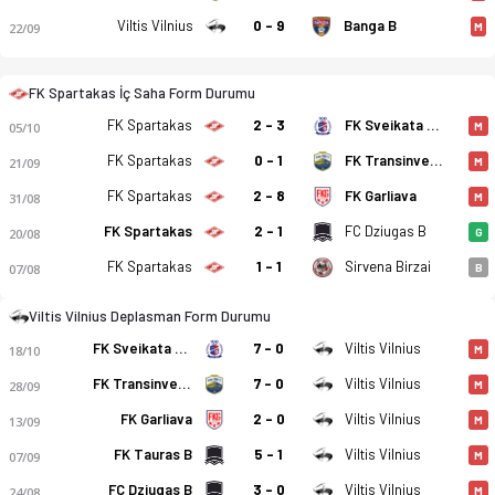
Viltis Vilnius
0 - 9
Banga B
22/09
M
FK Spartakas İç Saha Form Durumu
FK Spartakas
2 - 3
FK Sveikata Kybartai
05/10
M
FK Spartakas
0 - 1
FK Transinvest B
21/09
M
FK Spartakas
2 - 8
FK Garliava
31/08
M
FK Spartakas
2 - 1
FC Dziugas B
20/08
G
FK Spartakas
1 - 1
Sirvena Birzai
07/08
B
Viltis Vilnius Deplasman Form Durumu
FK Sveikata Kybartai
7 - 0
Viltis Vilnius
18/10
M
FK Transinvest B
7 - 0
Viltis Vilnius
28/09
M
FK Garliava
2 - 0
Viltis Vilnius
13/09
M
FK Tauras B
5 - 1
Viltis Vilnius
07/09
M
FC Dziugas B
3 - 0
Viltis Vilnius
24/08
M