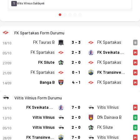
1
Viltis Vilnius Galibiyeti
FK Spartakas Form Durumu
FK Tauras B
3 - 3
FK Spartakas
18/10
B
FK Spartakas
2 - 3
FK Sveikata Kybartai
05/10
M
FK Silute
2 - 0
FK Spartakas
27/09
M
FK Spartakas
0 - 1
FK Transinvest B
21/09
M
Banga B
4 - 1
FK Spartakas
14/09
M
Viltis Vilnius Form Durumu
FK Sveikata Kybartai
7 - 0
Viltis Vilnius
18/10
M
Viltis Vilnius
2 - 0
Dfk Dainava B
12/10
G
Viltis Vilnius
2 - 0
FK Silute
05/10
G
FKS Ukmerge - FK Viltis Vilnius 0-3 bitti. Gol anları, kadro, i
FK Transinvest B
7 - 0
Viltis Vilnius
28/09
M