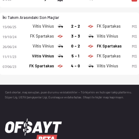
İki Takım Arasındaki Son Maçlar
Viltis Vilnius
2 - 2
FK Spartakas
MS
15/06/25
FK Spartakas
3 - 3
Viltis Vilnius
MS
19/10/24
Viltis Vilnius
0 - 2
FK Spartakas
MS
26/06/24
Viltis Vilnius
5 - 1
FK Spartakas
MS
11/11/23
FK Spartakas
4 - 0
Viltis Vilnius
MS
07/06/23
Canlı skorlar
, maç sonuçları, puan durumu ve istatistikler — Türkiye’nin en hızlı spor takip platformu.
Süper Lig, UEFA Şampiyonlar Ligi, Euroleague ve daha fazlası. Ofsayt ile hiçbir maçı kaçırmayın.