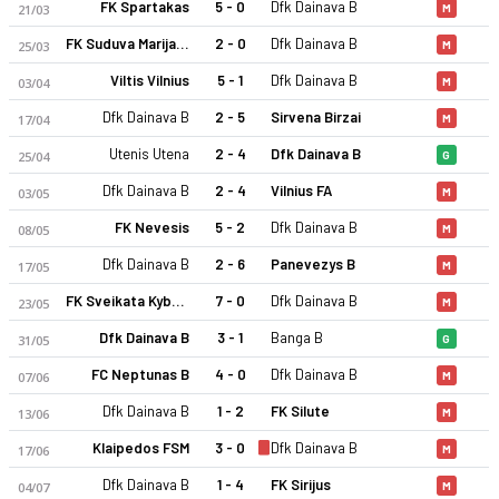
FK Spartakas
5 - 0
Dfk Dainava B
21/03
M
FK Suduva Marijampole B
2 - 0
Dfk Dainava B
25/03
M
Viltis Vilnius
5 - 1
Dfk Dainava B
03/04
M
Dfk Dainava B
2 - 5
Sirvena Birzai
17/04
M
Utenis Utena
2 - 4
Dfk Dainava B
25/04
G
Dfk Dainava B
2 - 4
Vilnius FA
03/05
M
FK Nevesis
5 - 2
Dfk Dainava B
08/05
M
Dfk Dainava B
2 - 6
Panevezys B
17/05
M
FK Sveikata Kybartai
7 - 0
Dfk Dainava B
23/05
M
Dfk Dainava B
3 - 1
Banga B
31/05
G
FC Neptunas B
4 - 0
Dfk Dainava B
07/06
M
Dfk Dainava B
1 - 2
FK Silute
13/06
M
Klaipedos FSM
3 - 0
Dfk Dainava B
17/06
M
Dfk Dainava B
1 - 4
FK Sirijus
04/07
M