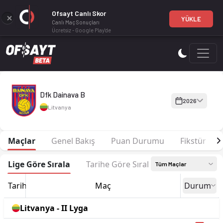
Ofsayt Canlı Skor
YÜKLE
Canlı Maç Sonuçları
Ücretsiz - Google Play'de
Dfk Dainava B 2026 sezonu | II Lyga'de 15. sırada, 6 puan. Ka
Dfk Dainava B
2026
Litvanya
Maçlar
Genel Bakış
Puan Durumu
Fikstür
Lige Göre Sırala
Tarihe Göre Sırala
Tüm Maçlar
Tarih
Maç
Durum
Litvanya - II Lyga