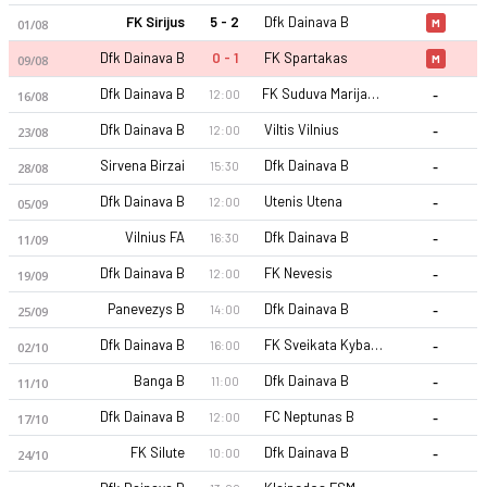
FK Sirijus
5 - 2
Dfk Dainava B
01/08
M
Dfk Dainava B
0 - 1
FK Spartakas
09/08
M
-
Dfk Dainava B
FK Suduva Marijampole B
12:00
16/08
-
Dfk Dainava B
Viltis Vilnius
12:00
23/08
-
Sirvena Birzai
Dfk Dainava B
15:30
28/08
Dfk Dainava B 2026 sezonu | II Lyga'de 15. sırada, 6 puan. Ka
-
Dfk Dainava B
Utenis Utena
12:00
05/09
-
Vilnius FA
Dfk Dainava B
16:30
11/09
-
Dfk Dainava B
FK Nevesis
12:00
19/09
-
Panevezys B
Dfk Dainava B
14:00
25/09
-
Dfk Dainava B
FK Sveikata Kybartai
16:00
02/10
-
Banga B
Dfk Dainava B
11:00
11/10
-
Dfk Dainava B
FC Neptunas B
12:00
17/10
-
FK Silute
Dfk Dainava B
10:00
24/10