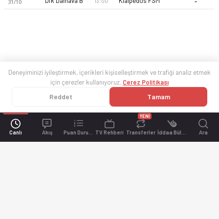
-
Dfk Dainava B
Klaipedos FSM
13:00
31/10
Deneyiminizi iyileştirmek, içerikleri kişiselleştirmek ve trafiği analiz etmek
için çerezler kullanıyoruz.
Çerez Politikası
Reddet
Tamam
YENİ
Canlı
Akış
Puan Durumu
TV Rehberi
Transferler
İddaa Bülteni
Ara