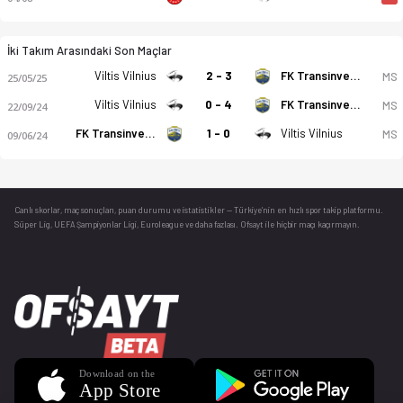
İki Takım Arasındaki Son Maçlar
Viltis Vilnius
2 - 3
FK Transinvest B
MS
25/05/25
Viltis Vilnius
0 - 4
FK Transinvest B
MS
22/09/24
FK Transinvest B
1 - 0
Viltis Vilnius
MS
09/06/24
Canlı skorlar
, maç sonuçları, puan durumu ve istatistikler — Türkiye’nin en hızlı spor takip platformu.
Süper Lig, UEFA Şampiyonlar Ligi, Euroleague ve daha fazlası. Ofsayt ile hiçbir maçı kaçırmayın.