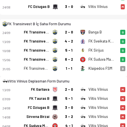
FC Dziugas B
3 - 0
Viltis Vilnius
24/08
M
FK Transinvest B İç Saha Form Durumu
FK Transinvest B
2 - 0
Banga B
24/09
G
FK Transinvest B
4 - 2
FK Sveikata Kybartai
13/09
G
FK Transinvest B
5 - 1
FK Sirijus
10/08
G
FK Transinvest B
6 - 2
FK Suduva Marijampole B
15/06
G
FK Transinvest B
1 - 1
Klaipedos FSM
31/05
B
Viltis Vilnius Deplasman Form Durumu
FK Garliava
2 - 0
Viltis Vilnius
13/09
M
FK Tauras B
5 - 1
Viltis Vilnius
07/09
M
FC Dziugas B
3 - 0
Viltis Vilnius
24/08
M
Sirvena Birzai
3 - 2
Viltis Vilnius
14/08
M
FK Suduva Marijampole B
4 - 1
Viltis Vilnius
04/08
M