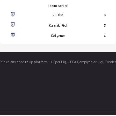
Takım Serileri
2.5 Üst
3
Karşılıklı Gol
3
Gol yeme
3
’nin en hızlı spor takip platformu. Süper Lig, UEFA Şampiyonlar Ligi, Eurolea