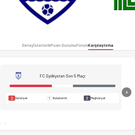
Detay
İstatistik
Puan Durumu
Forum
Karşılaştırma
FC Sydkysten Son 5 Maçı
N
2
1
2
Galibiyet
Beraberlik
Mağlubiyet
tistikler, puan durumu ve iddaa oranları Ofsayt'ta. (28.03.202