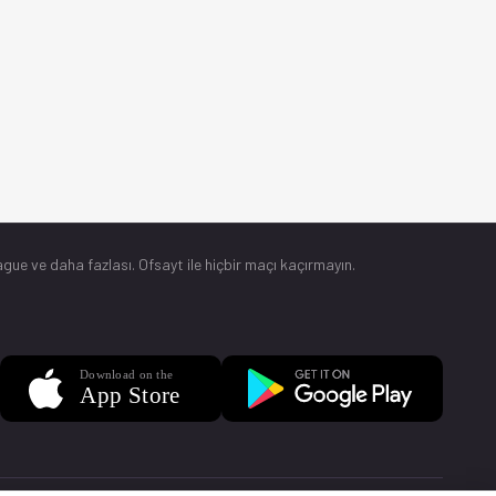
gue ve daha fazlası. Ofsayt ile hiçbir maçı kaçırmayın.