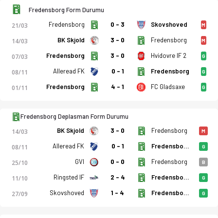
Fredensborg Form Durumu
Fredensborg
0 - 3
Skovshoved
21/03
M
BK Skjold
3 - 0
Fredensborg
14/03
M
Fredensborg
3 - 0
Hvidovre IF 2
07/03
G
Alleread FK
0 - 1
Fredensborg
08/11
G
Fredensborg
4 - 1
FC Gladsaxe
01/11
G
Fredensborg Deplasman Form Durumu
BK Skjold
3 - 0
Fredensborg
14/03
M
Alleread FK
0 - 1
Fredensborg
08/11
G
GVI
0 - 0
Fredensborg
25/10
B
Ringsted IF
2 - 4
Fredensborg
11/10
G
Skovshoved
1 - 4
Fredensborg
27/09
G