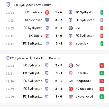
FC Sydkysten Form Durumu
FC Gladsaxe
1 - 4
FC Sydkysten
20/03
G
Skovshoved
3 - 3
FC Sydkysten
14/03
B
FC Sydkysten
2 - 6
GVI
07/03
M
BK Skjold
1 - 0
FC Sydkysten
08/11
M
FC Sydkysten
3 - 1
Goerslev
01/11
G
FC Sydkysten İç Saha Form Durumu
FC Sydkysten
2 - 6
GVI
07/03
M
FC Sydkysten
3 - 1
Goerslev
01/11
G
FC Sydkysten
2 - 4
Ringsted IF
18/10
M
FC Sydkysten
2 - 3
FC Gladsaxe
27/09
M
FC Sydkysten
1 - 0
Skovshoved
20/09
G