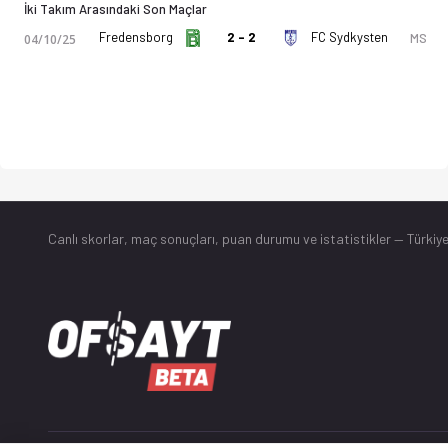
İki Takım Arasındaki Son Maçlar
Fredensborg
2 - 2
FC Sydkysten
MS
04/10/25
Canlı skorlar
, maç sonuçları, puan durumu ve istatistikler — Türkiye