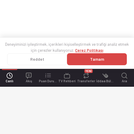
Deneyiminizi iyileştirmek, içerikleri kişiselleştirmek ve trafiği analiz etmek
için çerezler kullanıyoruz.
Çerez Politikası
Reddet
Tamam
YENİ
Canlı
Akış
Puan Durumu
TV Rehberi
Transferler
İddaa Bülteni
Ara