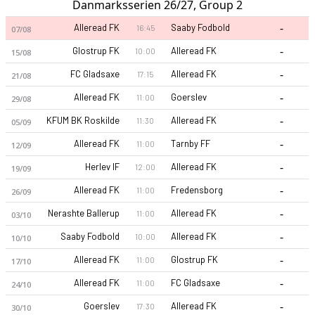
Danmarksserien 26/27, Group 2
-
Alleread FK
Saaby Fodbold
16:45
07/08
-
Glostrup FK
Alleread FK
10:00
15/08
-
FC Gladsaxe
Alleread FK
17:15
21/08
-
Alleread FK
Goerslev
11:00
29/08
-
KFUM BK Roskilde
Alleread FK
11:30
05/09
-
Alleread FK
Tarnby FF
11:00
12/09
-
Herlev IF
Alleread FK
12:00
19/09
-
Alleread FK
Fredensborg
11:00
26/09
-
Nerashte Ballerup
Alleread FK
11:00
03/10
-
Saaby Fodbold
Alleread FK
10:00
10/10
-
Alleread FK
Glostrup FK
11:00
17/10
-
Alleread FK
FC Gladsaxe
11:00
24/10
-
Goerslev
Alleread FK
17:30
30/10