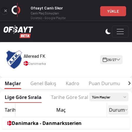
Ofsayt Canlı Skor
YÜKLE
Canlı Maç Sonuçları
Ücretsiz - Google Play'de
Alleread FK 26-27 sezonu | Danmarksserien Danmarksserien 2
Alleread FK
26/27
Danimarka
Maçlar
Genel Bakış
Kadro
Puan Durumu
F
Lige Göre Sırala
Tarihe Göre Sırala
Tüm Maçlar
Tarih
Maç
Durum
Danimarka - Danmarksserien