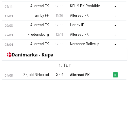
-
Alleread FK
KFUM BK Roskilde
12:00
07/11
-
Tarnby FF
Alleread FK
11:30
13/03
-
Alleread FK
Herlev IF
12:00
20/03
-
Fredensborg
Alleread FK
12:15
27/03
-
Alleread FK
Nerashte Ballerup
12:00
03/04
Alleread FK 26-27 sezonu | Danmarksserien Danmarksserien 2
Danimarka - Kupa
1. Tur
Skjold Birkerod
2 - 4
Alleread FK
04/08
G