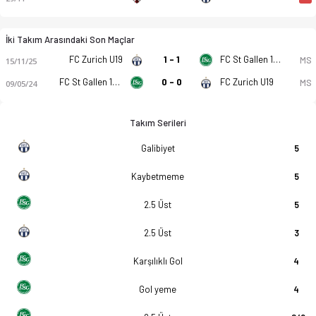
İki Takım Arasındaki Son Maçlar
FC Zurich U19
1 - 1
FC St Gallen 1879 U19
MS
15/11/25
FC St Gallen 1879 U19
0 - 0
FC Zurich U19
MS
09/05/24
Takım Serileri
Galibiyet
5
Kaybetmeme
5
2.5 Üst
5
2.5 Üst
3
Karşılıklı Gol
4
Gol yeme
4