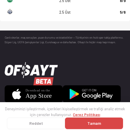
2.5 Üst
8/9
2.5 Üst
5/6
Canlı skorlar
, maç sonuçları, puan durumu ve istatistikler — Türkiye’nin en hızlı spor takip platformu.
Süper Lig, UEFA Şampiyonlar Ligi, Euroleague ve daha fazlası. Ofsayt ile hiçbir maçı kaçırmayın.
Deneyiminizi iyileştirmek, içerikleri kişiselleştirmek ve trafiği analiz etmek
için çerezler kullanıyoruz.
Çerez Politikası
Reddet
Tamam
© 2025 Ofsayt