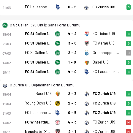
FC Lausanne Sport U19
0 - 5
FC Zurich U19
21/03
G
FC St Gallen 1879 U19 İç Saha Form Durumu
FC Ticino U19
FC St Gallen 1879 U19
4 - 2
18/04
G
FC St Gallen 1879 U19 - FC Zurich U19 3-4 bitti. Gol anları, k
FC St Gallen 1879 U19
3 - 0
FC Aarau U19
21/03
G
FC St Gallen 1879 U19
2 - 2
Grasshopper Club Zurich U19
07/03
B
FC St Gallen 1879 U19
1 - 0
Basel U19
14/02
G
FC St Gallen 1879 U19
4 - 0
FC Lausanne Sport U19
29/11
G
FC Zurich U19 Deplasman Form Durumu
Basel U19
2 - 3
FC Zurich U19
18/04
G
Young Boys U19
2 - 3
FC Zurich U19
11/04
G
FC Lausanne Sport U19
0 - 5
FC Zurich U19
21/03
G
FC Winterthur U19
4 - 3
FC Zurich U19
14/02
M
Neuchatel Xamax U19
2 - 1
FC Zurich U19
29/11
M