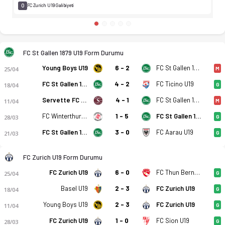
0
FC Zurich U19 Galibiyeti
FC St Gallen 1879 U19 Form Durumu
Young Boys U19
6 - 2
FC St Gallen 1879 U19
25/04
M
FC Ticino U19
FC St Gallen 1879 U19
4 - 2
18/04
G
Servette FC U19
4 - 1
FC St Gallen 1879 U19
11/04
M
FC Winterthur U19
1 - 5
FC St Gallen 1879 U19
28/03
G
FC St Gallen 1879 U19
3 - 0
FC Aarau U19
21/03
G
FC Zurich U19 Form Durumu
FC Zurich U19
6 - 0
FC Thun Berner Oberland U19
25/04
G
Basel U19
2 - 3
FC Zurich U19
18/04
G
Young Boys U19
2 - 3
FC Zurich U19
11/04
G
FC Zurich U19
1 - 0
FC Sion U19
28/03
G