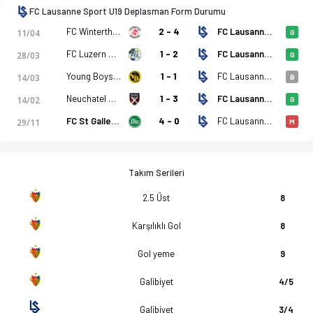
FC Lausanne Sport U19 Deplasman Form Durumu
FC Winterthur U19
2 - 4
FC Lausanne Sport U19
11/04
G
FC Luzern U19
1 - 2
FC Lausanne Sport U19
28/03
G
Young Boys U19
1 - 1
FC Lausanne Sport U19
14/03
B
Neuchatel Xamax U19
1 - 3
FC Lausanne Sport U19
14/02
G
FC St Gallen 1879 U19
4 - 0
FC Lausanne Sport U19
29/11
M
Takım Serileri
2.5 Üst
8
Karşılıklı Gol
8
Gol yeme
9
Galibiyet
4/5
Galibiyet
3/4