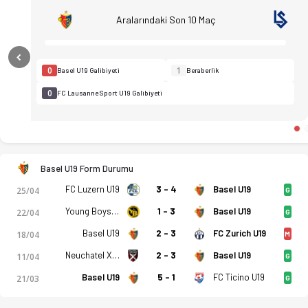
Aralarındaki Son 10 Maç
Previous
0
1
Basel U19 Galibiyeti
Beraberlik
0
FC Lausanne Sport U19 Galibiyeti
Basel U19 Form Durumu
FC Luzern U19
3 - 4
Basel U19
25/04
G
Young Boys U19
1 - 3
Basel U19
22/04
G
Basel U19
2 - 3
FC Zurich U19
18/04
M
Neuchatel Xamax U19
2 - 3
Basel U19
11/04
G
FC Ticino U19
Basel U19
5 - 1
21/03
G
Basel U19 - FC Lausanne Sport U19 3-1 bitti. Gol anları, kadr