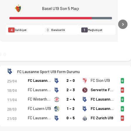
Basel U19 Son 5 Maçı
N
4
0
1
Galibiyet
Beraberlik
Mağlubiyet
FC Lausanne Sport U19 Form Durumu
FC Lausanne Sport U19
2 - 0
FC Sion U19
25/04
G
FC Lausanne Sport U19
2 - 3
Servette FC U19
18/04
M
FC Winterthur U19
2 - 4
FC Lausanne Sport U19
11/04
G
FC Luzern U19
1 - 2
FC Lausanne Sport U19
28/03
G
FC Lausanne Sport U19
0 - 5
FC Zurich U19
21/03
M
o, istatistikler, puan durumu ve iddaa oranları Ofsayt'ta. (02