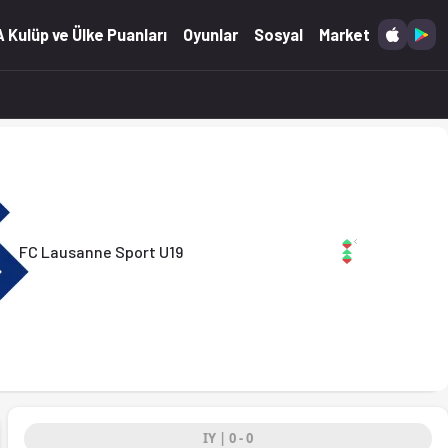
.05.2026)
 Kulüp ve Ülke Puanları
Oyunlar
Sosyal
Market
FC Lausanne Sport U19
IY | 0 - 0