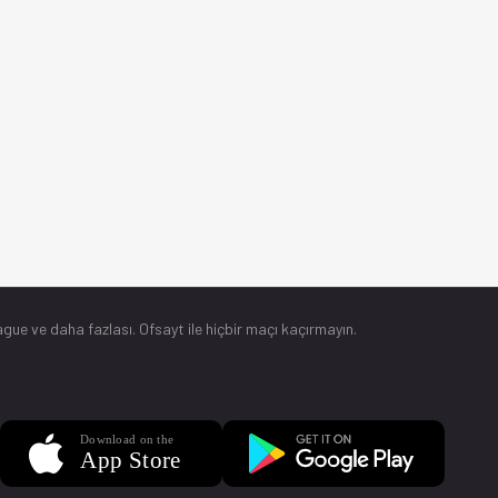
gue ve daha fazlası. Ofsayt ile hiçbir maçı kaçırmayın.