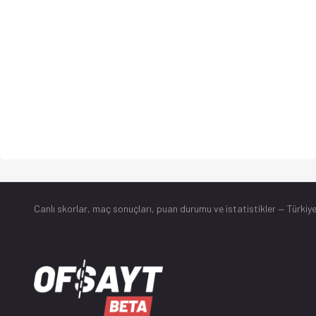
Canlı skorlar
, maç sonuçları, puan durumu ve istatistikler — Türkiye