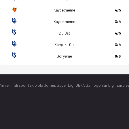
Kaybetmeme
4/5
Kaybetmeme
3/4
2.5 Üst
4/5
Karşılıklı Gol
3/4
Gol yeme
8/9
’nin en hızlı spor takip platformu. Süper Lig, UEFA Şampiyonlar Ligi, Eurolea