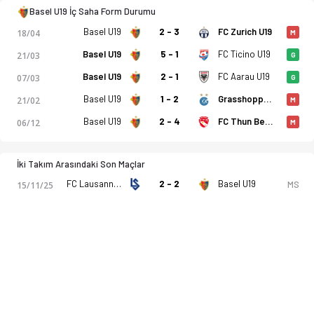
Basel U19 İç Saha Form Durumu
Basel U19
2 - 3
FC Zurich U19
18/04
M
FC Ticino U19
Basel U19
5 - 1
21/03
G
Basel U19
2 - 1
FC Aarau U19
07/03
G
Basel U19
1 - 2
Grasshopper Club Zurich U19
21/02
M
Basel U19
2 - 4
FC Thun Berner Oberland U19
06/12
M
İki Takım Arasındaki Son Maçlar
FC Lausanne Sport U19
2 - 2
Basel U19
MS
15/11/25