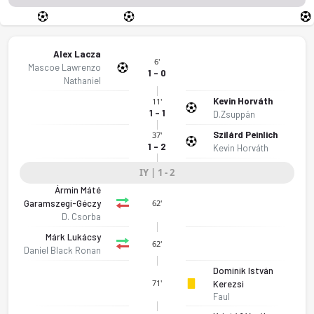
Alex Lacza
6'
Mascoe Lawrenzo
1 - 0
Nathaniel
Kevin Horváth
11'
1 - 1
D.Zsuppán
Szilárd Peinlich
37'
1 - 2
Kevin Horváth
IY | 1 - 2
Ármin Máté
Garamszegi-Géczy
62'
D. Csorba
Márk Lukácsy
62'
Daniel Black Ronan
Dominik István
71'
Kerezsi
Faul