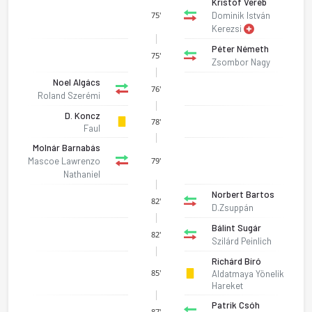
Kristóf Veréb
Dominik István
75'
Kerezsi
Péter Németh
75'
Zsombor Nagy
Noel Algács
76'
Roland Szerémi
D. Koncz
78'
Faul
Molnár Barnabás
Mascoe Lawrenzo
79'
Nathaniel
Norbert Bartos
82'
D.Zsuppán
Bálint Sugár
82'
Szilárd Peinlich
Richárd Bíró
85'
Aldatmaya Yönelik
Hareket
Patrik Csóh
87'