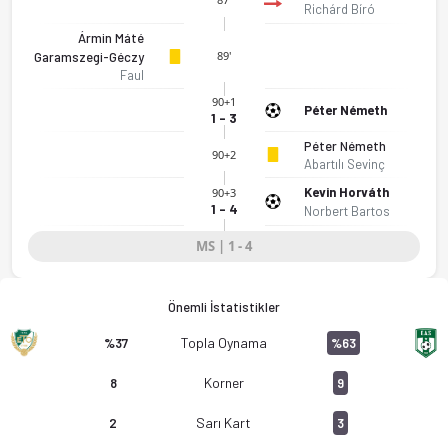
Richárd Bíró
Ármin Máté
ETO Akademia - Zsambeki SK 1-4 bitti. Gol anları, kadro, ista
89'
Garamszegi-Géczy
Faul
90+1
Péter Németh
1 - 3
Péter Németh
90+2
Abartılı Sevinç
Kevin Horváth
90+3
1 - 4
Norbert Bartos
MS | 1 - 4
Önemli İstatistikler
Topla Oynama
%37
%63
Korner
8
9
Sarı Kart
2
3