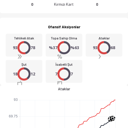
Kırmızı Kart
0
0
Ofansif Aksiyonlar
Tehlikeli Atak
Topa Sahip Olma
Ataklar
93
78
%37
%63
93
68
Şut
İsabetli Şut
18
12
7
7
Ataklar