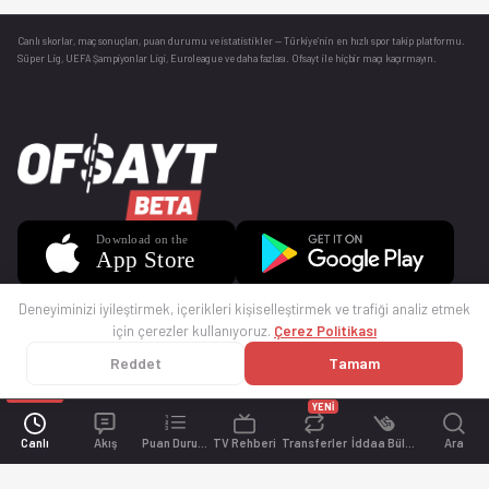
Canlı skorlar
, maç sonuçları, puan durumu ve istatistikler — Türkiye’nin en hızlı spor takip platformu.
Süper Lig, UEFA Şampiyonlar Ligi, Euroleague ve daha fazlası. Ofsayt ile hiçbir maçı kaçırmayın.
Deneyiminizi iyileştirmek, içerikleri kişiselleştirmek ve trafiği analiz etmek
için çerezler kullanıyoruz.
Çerez Politikası
Reddet
Tamam
© 2025 Ofsayt
Kullanım Koşulları
Gizlilik Politikası
Çerez Politikası
İletişim
Sıkça Sorulan Sorular
Künye
YENİ
Canlı
Akış
Puan Durumu
TV Rehberi
Transferler
İddaa Bülteni
Ara