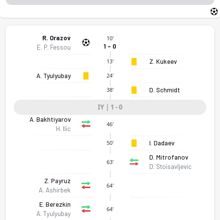
R. Orazov
10'
1 - 0
E. P. Fessou
Z. Kukeev
13'
A. Tyulyubay
24'
D. Schmidt
38'
IY | 1 - 0
A. Bakhtiyarov
46'
H. Ilic
I. Dadaev
50'
D. Mitrofanov
63'
D. Stoisavljevic
Z. Payruz
64'
A. Ashirbek
E. Berezkin
64'
A. Tyulyubay