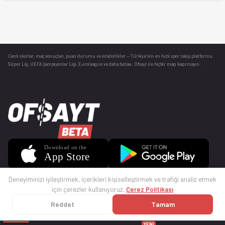
Canlı skorlar
, maç sonuçları, puan durumu ve istatistikler — Türkiye’nin en hızlı spor takip platformu.
Süper Lig, UEFA Şampiyonlar Ligi, Euroleague ve daha fazlası. Ofsayt ile hiçbir maçı kaçırmayın.
Deneyiminizi iyileştirmek, içerikleri kişiselleştirmek ve trafiği analiz etmek
için çerezler kullanıyoruz.
Çerez Politikası
Reddet
Tamam
© 2025 Ofsayt
Kullanım Koşulları
Gizlilik Politikası
Çerez Politikası
İletişim
Sıkça Sorulan Sorular
Künye
YENİ