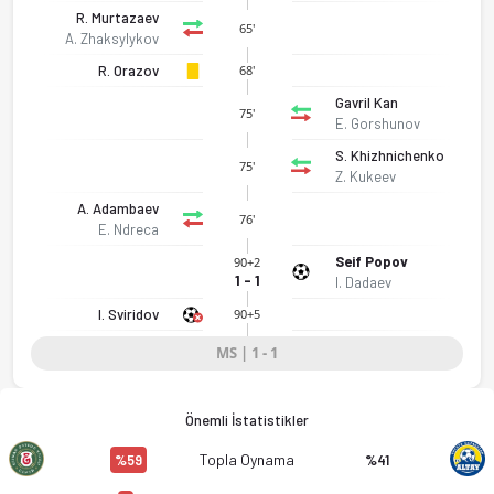
R. Murtazaev
65'
A. Zhaksylykov
R. Orazov
68'
Gavril Kan
75'
E. Gorshunov
S. Khizhnichenko
75'
Z. Kukeev
A. Adambaev
76'
E. Ndreca
Seif Popov
90+2
1 - 1
I. Dadaev
I. Sviridov
90+5
Elimai FC - Altay Vko 1-1 bitti. Gol anları, kadro, istatistikl
MS | 1 - 1
Önemli İstatistikler
Topla Oynama
%59
%41