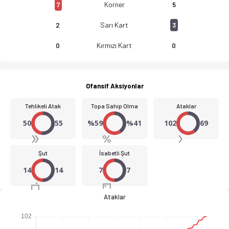
Korner
7
5
Sarı Kart
2
3
Kırmızı Kart
0
0
Ofansif Aksiyonlar
Tehlikeli Atak
Topa Sahip Olma
Ataklar
50
55
%59
%41
102
69
Şut
İsabetli Şut
14
14
7
7
Ataklar