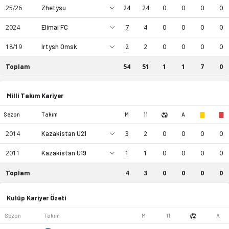
25/26
Zhetysu
24
24
0
0
0
0
2024
Elimai FC
7
4
0
0
0
0
18/19
Irtysh Omsk
2
2
0
0
0
0
Toplam
54
51
1
1
7
0
Dmitriy Schmidt kariyer istatistikleri: sezon bazında maç, gol
Milli Takım Kariyer
Sezon
Takım
M
11
A
Dmitriy Schmidt, RB mevkiinde profesyonel bir futbol oyunc
2014
Kazakistan U21
3
2
0
0
0
0
2011
Kazakistan U19
1
1
0
0
0
0
Toplam
4
3
0
0
0
0
Dmitriy Schmidt kariyer istatistikleri: sezon bazında maç, gol
Kulüp Kariyer Özeti
Sezon
Takım
M
11
A