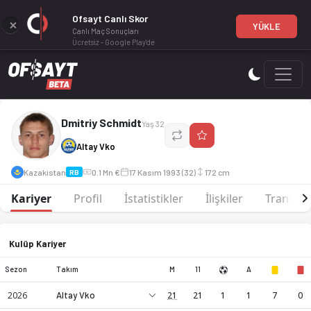
Ofsayt Canlı Skor
YÜKLE
Canlı Maç Sonuçları
Ücretsiz - Google Play'de
Dmitriy Schmidt, RB mevkiinde profesyonel bir futbol oyunc
Dmitriy Schmidt
Yaş 32
Altay Vko
Kazakistan
0.1 Mn €
17 Kasım 1993 (32)
172 cm
RB
Kariyer
Profil
İstatistikler
İlişkiler
Transfer
Kulüp Kariyer
Sezon
Takım
M
11
A
2026
Altay Vko
21
21
1
1
7
0