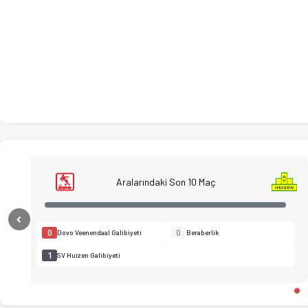
Aralarındaki Son 10 Maç
Previous
0
0
Dovo Veenendaal Galibiyeti
Beraberlik
1
SV Huizen Galibiyeti