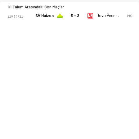
İki Takım Arasındaki Son Maçlar
SV Huizen
3 - 2
Dovo Veenendaal
MS
29/11/25