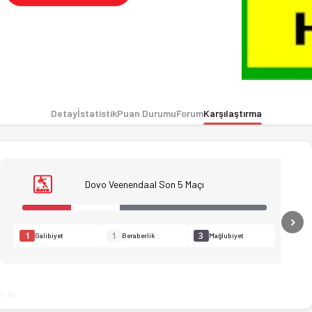
Detay
İstatistik
Puan Durumu
Forum
Karşılaştırma
Dovo Veenendaal Son 5 Maçı
N
1
1
3
Galibiyet
Beraberlik
Mağlubiyet