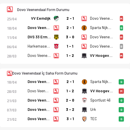
Dovo Veenendaal Form Durumu
VV Eemdijk
2 - 1
Dovo Veenendaal
25/04
M
Dovo Veenendaal - SV Huizen 1-4 bitti. Gol anları, kadro, ist
Dovo Veenendaal
2 - 1
Sparta Nijkerk
18/04
G
DVS 33 Ermelo
3 - 0
Dovo Veenendaal
11/04
M
Harkemase Boys
1 - 1
Dovo Veenendaal
06/04
B
Dovo Veenendaal
1 - 2
VV Hoogeveen
28/03
M
Dovo Veenendaal İç Saha Form Durumu
Dovo Veenendaal
2 - 1
Sparta Nijkerk
18/04
G
Dovo Veenendaal
1 - 2
VV Hoogeveen
28/03
M
Dovo Veenendaal
2 - 0
Sportlust 46
21/03
G
Dovo Veenendaal
3 - 2
Urk
07/03
G
Dovo Veenendaal
3 - 1
TEC
21/02
G