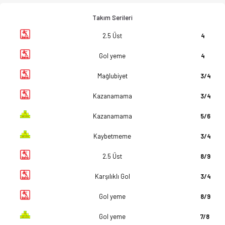
Takım Serileri
2.5 Üst
4
Gol yeme
4
Mağlubiyet
3/4
Kazanamama
3/4
Kazanamama
5/6
Kaybetmeme
3/4
2.5 Üst
8/9
Karşılıklı Gol
3/4
Gol yeme
8/9
Gol yeme
7/8