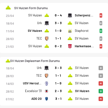
SV Huizen Form Durumu
SV Huizen
0 - 4
Scherpenzeel
25/04
M
atistikler, puan durumu ve iddaa oranları Ofsayt'ta. (09.05.2
Urk
3 - 3
SV Huizen
18/04
B
SV Huizen
1 - 0
Staphorst
11/04
G
TEC
1 - 1
SV Huizen
28/03
B
SV Huizen
0 - 2
Harkemase Boys
21/03
M
SV Huizen Deplasman Form Durumu
Urk
3 - 3
SV Huizen
18/04
B
TEC
1 - 1
SV Huizen
28/03
B
USV Hercules
1 - 0
SV Huizen
14/03
M
Excelsior '31
2 - 3
SV Huizen
28/02
G
ADO 20
3 - 1
SV Huizen
07/02
M