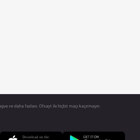
gue ve daha fazlası. Ofsayt ile hiçbir maçı kaçırmayın.