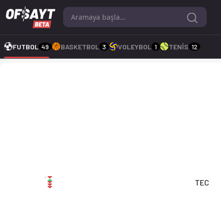
TEC - SV Huizen 1-1 bitti. Gol anları, kadro, istatistikler, p
FUTBOL
49
BASKETBOL
3
VOLEYBOL
1
TENİS
12
TEC 1-1 SV Huizen
TEC