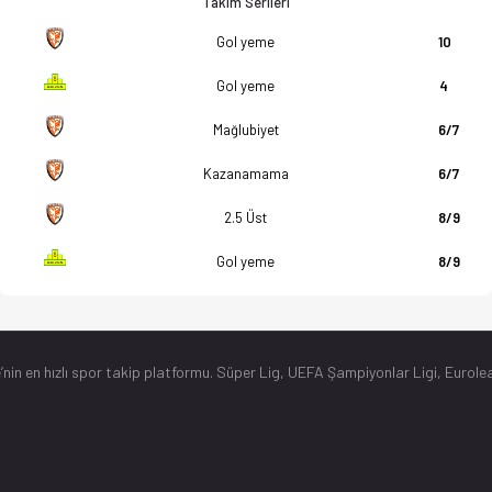
Takım Serileri
Gol yeme
10
Gol yeme
4
Mağlubiyet
6/7
Kazanamama
6/7
2.5 Üst
8/9
Gol yeme
8/9
’nin en hızlı spor takip platformu. Süper Lig, UEFA Şampiyonlar Ligi, Eurolea