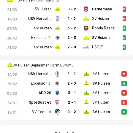
SV Huizen
0 - 2
Harkemase Boys
21/03
M
USV Hercules
1 - 0
SV Huizen
14/03
M
SV Huizen
3 - 2
Rohda Raalte
07/03
G
Excelsior '31
2 - 3
SV Huizen
28/02
G
SV Huizen
2 - 0
HSC 21
21/02
G
SV Huizen Deplasman Form Durumu
USV Hercules
1 - 0
SV Huizen
14/03
M
Excelsior '31
2 - 3
SV Huizen
28/02
G
ADO 20
3 - 1
SV Huizen
07/02
M
Sportlust 46
2 - 1
SV Huizen
24/01
M
VV Eemdijk
0 - 2
SV Huizen
17/01
G