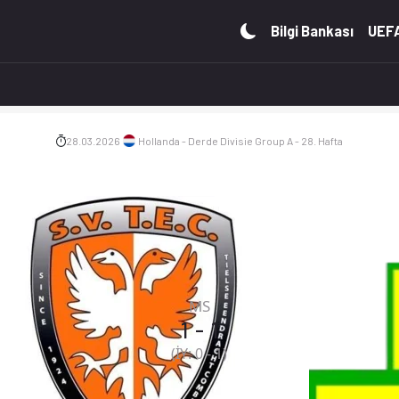
uan durumu ve iddaa oranları Ofsayt'ta. (28.03.2026)
Bilgi Bankası
UEFA
28.03.2026
Hollanda - Derde Divisie Group A - 28. Hafta
MS
1
-
1
(İY:
0
-
1
)