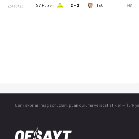
SV Huizen
2 - 2
TEC
MS
25/10/25
Canlı skorlar
, maç sonuçları, puan durumu ve istatistikler — Türkiye