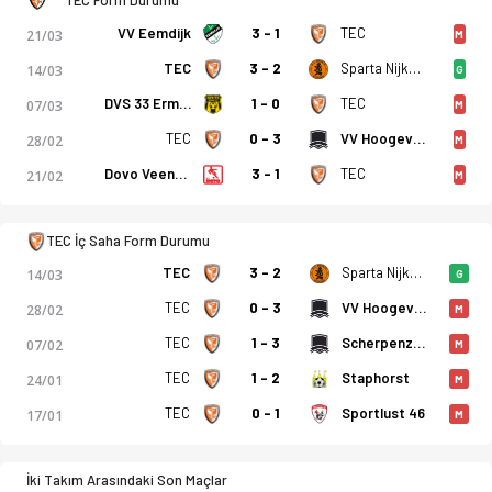
VV Eemdijk
3 - 1
TEC
21/03
M
TEC
3 - 2
Sparta Nijkerk
14/03
G
DVS 33 Ermelo
1 - 0
TEC
07/03
M
TEC
0 - 3
VV Hoogeveen
28/02
M
Dovo Veenendaal
3 - 1
TEC
21/02
M
TEC İç Saha Form Durumu
TEC
3 - 2
Sparta Nijkerk
14/03
G
TEC
0 - 3
VV Hoogeveen
28/02
M
TEC
1 - 3
Scherpenzeel
07/02
M
TEC
1 - 2
Staphorst
24/01
M
TEC
0 - 1
Sportlust 46
17/01
M
İki Takım Arasındaki Son Maçlar