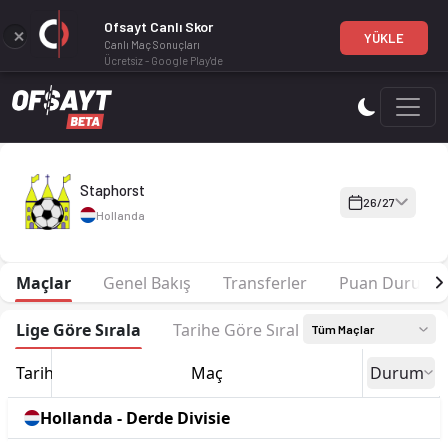
Ofsayt Canlı Skor
YÜKLE
Canlı Maç Sonuçları
Ücretsiz - Google Play'de
Staphorst 26-27 sezonu | Derde Divisie Grup A'de 1. sırada, 
Staphorst
26/27
Hollanda
Maçlar
Genel Bakış
Transferler
Puan Durumu
Lige Göre Sırala
Tarihe Göre Sırala
Tüm Maçlar
Tarih
Maç
Durum
Hollanda - Derde Divisie