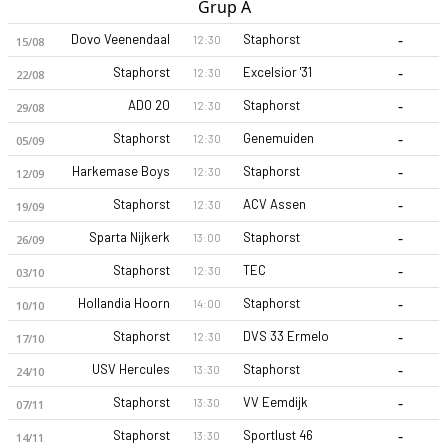
Grup A
-
Dovo Veenendaal
Staphorst
12:30
15/08
-
Staphorst
Excelsior '31
12:30
22/08
-
ADO 20
Staphorst
12:30
29/08
-
Staphorst
Genemuiden
12:30
05/09
-
Harkemase Boys
Staphorst
12:30
12/09
-
Staphorst
ACV Assen
12:30
19/09
-
Sparta Nijkerk
Staphorst
13:00
26/09
-
Staphorst
TEC
12:30
03/10
-
Hollandia Hoorn
Staphorst
14:00
10/10
-
Staphorst
DVS 33 Ermelo
12:30
17/10
-
USV Hercules
Staphorst
13:30
24/10
-
Staphorst
VV Eemdijk
13:30
07/11
-
Staphorst
Sportlust 46
13:30
14/11