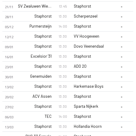
-
SV Zwaluwen Wierden
Staphorst
13:45
21/11
-
Staphorst
Scherpenzeel
13:30
28/11
-
Purmersteijn
Staphorst
14:00
05/12
-
Staphorst
VV Hoogeveen
13:30
12/12
-
Staphorst
Dovo Veenendaal
13:30
09/01
Staphorst 26-27 sezonu | Derde Divisie Grup A'de 1. sırada, 
-
Excelsior '31
Staphorst
13:30
16/01
-
Staphorst
ADO 20
13:30
23/01
-
Genemuiden
Staphorst
13:30
30/01
-
Staphorst
Harkemase Boys
13:30
13/02
-
ACV Assen
Staphorst
13:30
20/02
-
Staphorst
Sparta Nijkerk
13:30
27/02
-
TEC
Staphorst
14:00
06/03
-
Staphorst
Hollandia Hoorn
13:30
13/03