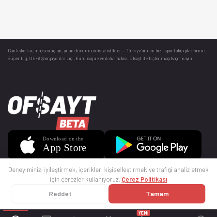
Canlı skorlar
, maç sonuçları, puan durumu ve istatistikler — Türkiye’nin en hızlı spor takip platformu.
Süper Lig, UEFA Şampiyonlar Ligi, Euroleague ve daha fazlası. Ofsayt ile hiçbir maçı kaçırmayın.
Deneyiminizi iyileştirmek, içerikleri kişiselleştirmek ve trafiği analiz etmek
için çerezler kullanıyoruz.
Çerez Politikası
Reddet
Tamam
© 2025 Ofsayt
Kullanım Koşulları
Gizlilik Politikası
Çerez Politikası
İletişim
Sıkça Sorulan Sorular
Künye
YENİ