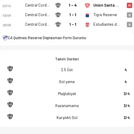
Central Cordoba Reserve
1 - 4
Unión Santa Fe Reserve
03/10
M
Central Cordoba Reserve
1 - 1
Tigre Reserve
18/09
B
Central Cordoba Reserve
1 - 1
Estudiantes de La Plata Reserve
28/08
B
CA Quilmes Reserve Deplasman Form Durumu
Takım Serileri
2.5 Üst
4
Gol yeme
4
Mağlubiyet
3/4
Kazanamama
3/4
Karşılıklı Gol
3/4