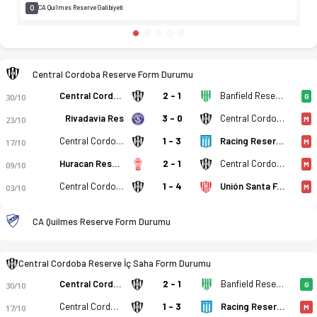
0
CA Quilmes Reserve Galibiyeti
Central Cordoba Reserve Form Durumu
Central Cordoba Reserve
2 - 1
Banfield Reserve
30/10
G
Rivadavia Res
3 - 0
Central Cordoba Reserve
23/10
M
Central Cordoba Reserve
1 - 3
Racing Reserve
17/10
M
Huracan Reserve
2 - 1
Central Cordoba Reserve
09/10
M
Central Cordoba Reserve
1 - 4
Unión Santa Fe Reserve
03/10
M
Central Cordoba Reserve - CA Quilmes Reserve 0-1 bitti. Gol a
CA Quilmes Reserve Form Durumu
Central Cordoba Reserve İç Saha Form Durumu
Central Cordoba Reserve
2 - 1
Banfield Reserve
30/10
G
Central Cordoba Reserve
1 - 3
Racing Reserve
17/10
M