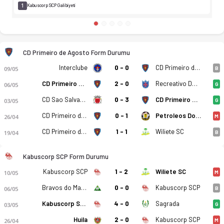
1
Kabuscorp SCP Galibiyeti
CD Primeiro de Agosto Form Durumu
Interclube
0 - 0
CD Primeiro de Agosto
09/05
B
CD Primeiro de Agosto
2 - 0
Recreativo Do Libolo
06/05
G
CD Sao Salvador
0 - 3
CD Primeiro de Agosto
03/05
G
CD Primeiro de Agosto
0 - 1
Petroleos Do Lobito
26/04
M
CD Primeiro de Agosto
1 - 1
Wiliete SC
19/04
B
Kabuscorp SCP Form Durumu
Kabuscorp SCP
1 - 2
Wiliete SC
10/05
M
Bravos do Maquis
0 - 0
Kabuscorp SCP
06/05
B
Kabuscorp SCP
4 - 0
Sagrada
03/05
G
Huila
2 - 0
Kabuscorp SCP
26/04
M