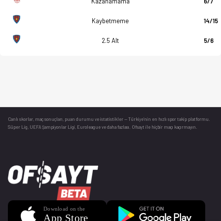
Kazanamama
6/7
Kaybetmeme
14/15
2.5 Alt
5/6
Canlı skorlar
, maç sonuçları, puan durumu ve istatistikler — Türkiye’nin en hızlı spor takip platformu.
Süper Lig, UEFA Şampiyonlar Ligi, Euroleague ve daha fazlası. Ofsayt ile hiçbir maçı kaçırmayın.