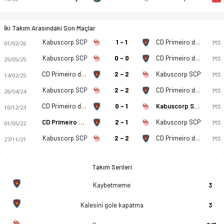
İki Takım Arasındaki Son Maçlar
Kabuscorp SCP
1 - 1
CD Primeiro de Agosto
MS
01/02/26
Kabuscorp SCP
0 - 0
CD Primeiro de Agosto
MS
25/05/25
CD Primeiro de Agosto
2 - 2
Kabuscorp SCP
MS
14/02/25
Kabuscorp SCP
2 - 2
CD Primeiro de Agosto
MS
26/04/24
CD Primeiro de Agosto
0 - 1
Kabuscorp SCP
MS
10/12/23
CD Primeiro de Agosto
2 - 1
Kabuscorp SCP
MS
01/05/22
Kabuscorp SCP
2 - 2
CD Primeiro de Agosto
MS
27/11/21
Takım Serileri
Kaybetmeme
3
Kalesini gole kapatma
3