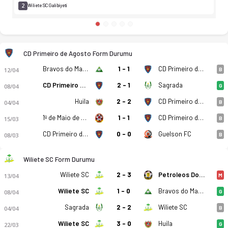
2
Wiliete SC Galibiyeti
CD Primeiro de Agosto Form Durumu
Bravos do Maquis
1 - 1
CD Primeiro de Agosto
12/04
B
CD Primeiro de Agosto
2 - 1
Sagrada
08/04
G
Huila
2 - 2
CD Primeiro de Agosto
04/04
B
1º de Maio de Benguela
1 - 1
CD Primeiro de Agosto
15/03
B
CD Primeiro de Agosto
0 - 0
Guelson FC
08/03
B
Wiliete SC Form Durumu
Wiliete SC
2 - 3
Petroleos Do Lobito
13/04
M
Wiliete SC
1 - 0
Bravos do Maquis
08/04
G
Sagrada
2 - 2
Wiliete SC
04/04
B
Wiliete SC
3 - 0
Huila
22/03
G