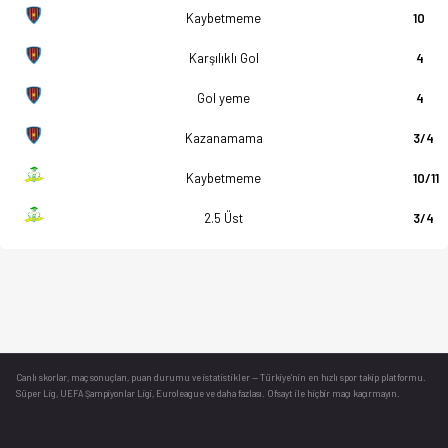
Kaybetmeme
10
Karşılıklı Gol
4
Gol yeme
4
Kazanamama
3/4
Kaybetmeme
10/11
2.5 Üst
3/4
Canlı skorlar
, maç sonuçları, puan durumu ve istatistikler — Türkiye’nin en hızlı spor takip platformu.
Süper Lig, UEFA Şampiyonlar Ligi, Euroleague ve daha fazlası. Ofsayt ile hiçbir maçı kaçırmayın.