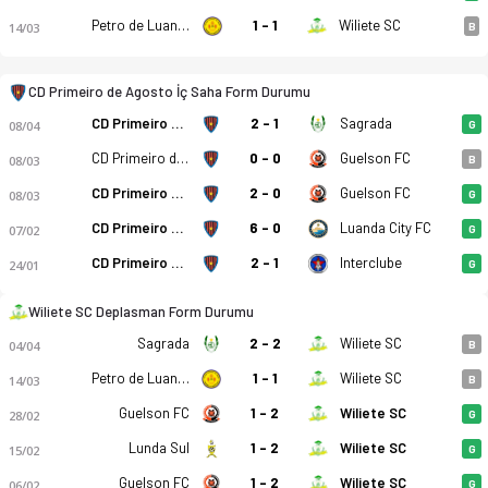
Petro de Luanda
1 - 1
Wiliete SC
14/03
B
CD Primeiro de Agosto İç Saha Form Durumu
CD Primeiro de Agosto
2 - 1
Sagrada
08/04
G
CD Primeiro de Agosto
0 - 0
Guelson FC
08/03
B
CD Primeiro de Agosto
2 - 0
Guelson FC
08/03
G
CD Primeiro de Agosto
6 - 0
Luanda City FC
07/02
G
CD Primeiro de Agosto - Wiliete SC 1-1 bitti. Gol anları, kadr
CD Primeiro de Agosto
2 - 1
Interclube
24/01
G
Wiliete SC Deplasman Form Durumu
Sagrada
2 - 2
Wiliete SC
04/04
B
Petro de Luanda
1 - 1
Wiliete SC
14/03
B
Guelson FC
1 - 2
Wiliete SC
28/02
G
Lunda Sul
1 - 2
Wiliete SC
15/02
G
Guelson FC
1 - 2
Wiliete SC
06/02
G