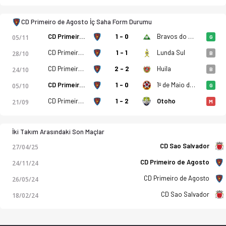
CD Primeiro de Agosto İç Saha Form Durumu
CD Primeiro de Agosto
1 - 0
Bravos do Maquis
05/11
G
CD Primeiro de Agosto
1 - 1
Lunda Sul
28/10
B
CD Primeiro de Agosto
2 - 2
Huila
24/10
B
CD Primeiro de Agosto
1 - 0
1º de Maio de Benguela
05/10
G
CD Primeiro de Agosto
1 - 2
Otoho
21/09
M
İki Takım Arasındaki Son Maçlar
CD Sao Salvador
27/04/25
CD Primeiro de Agosto
24/11/24
CD Primeiro de Agosto
26/05/24
CD Sao Salvador
18/02/24