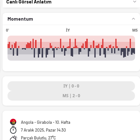
Canlı Görsel Anlatım
Momentum
0'
İY
MS
ext
IY | 0 - 0
ta. (07.12.2025)
MS | 2 - 0
Angola - Girabola - 10. Hafta
7 Aralık 2025, Pazar 14:30
Parçalı Bulutlu, 27°C