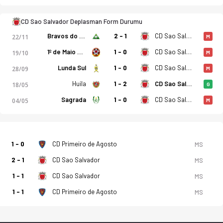
CD Sao Salvador Deplasman Form Durumu
Bravos do Maquis
2 - 1
CD Sao Salvador
22/11
M
1º de Maio de Benguela
1 - 0
CD Sao Salvador
19/10
M
Lunda Sul
1 - 0
CD Sao Salvador
28/09
M
Huila
1 - 2
CD Sao Salvador
18/05
G
Sagrada
1 - 0
CD Sao Salvador
04/05
M
1 - 0
CD Primeiro de Agosto
MS
2 - 1
CD Sao Salvador
MS
1 - 1
CD Sao Salvador
MS
1 - 1
CD Primeiro de Agosto
MS