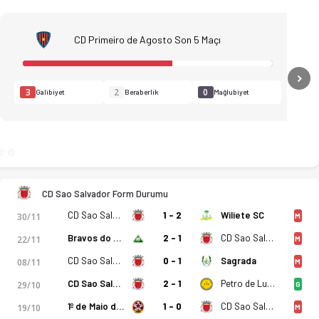
CD Primeiro de Agosto Son 5 Maçı
N
3
2
0
Galibiyet
Beraberlik
Mağlubiyet
CD Sao Salvador Form Durumu
, kadro, istatistikler, puan durumu ve iddaa oranları Ofsayt'
CD Sao Salvador
1 - 2
Wiliete SC
30/11
M
Bravos do Maquis
2 - 1
CD Sao Salvador
22/11
M
CD Sao Salvador
0 - 1
Sagrada
08/11
M
CD Sao Salvador
2 - 1
Petro de Luanda
29/10
G
1º de Maio de Benguela
1 - 0
CD Sao Salvador
19/10
M