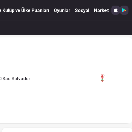
ta. (07.12.2025)
 Kulüp ve Ülke Puanları
Oyunlar
Sosyal
Market
D Sao Salvador