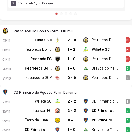
3
CD Primeiro de Agosto Galibiyeti
Petroleos Do Lobito Form Durumu
Lunda Sul
2 - 0
Petroleos Do Lobito
23/11
M
Petroleos Do Lobito
1 - 2
Wiliete SC
08/11
M
Redonda FC
1 - 0
Petroleos Do Lobito
01/11
M
Petroleos Do Lobito
1 - 0
Bravos do Maquis
26/10
G
Kabuscorp SCP
0 - 0
Petroleos Do Lobito
21/10
B
CD Primeiro de Agosto Form Durumu
Wiliete SC
2 - 2
CD Primeiro de Agosto
23/11
B
Guelson FC
2 - 3
CD Primeiro de Agosto
15/11
G
Petro de Luanda
0 - 1
CD Primeiro de Agosto
09/11
G
CD Primeiro de Agosto
1 - 0
Bravos do Maquis
05/11
G