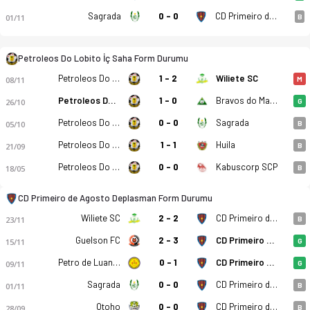
Sagrada
0 - 0
CD Primeiro de Agosto
01/11
B
Petroleos Do Lobito - CD Primeiro de Agosto 1-1 bitti. Gol an
Petroleos Do Lobito İç Saha Form Durumu
Petroleos Do Lobito
1 - 2
Wiliete SC
08/11
M
Petroleos Do Lobito
1 - 0
Bravos do Maquis
26/10
G
Petroleos Do Lobito
0 - 0
Sagrada
05/10
B
Petroleos Do Lobito
1 - 1
Huila
21/09
B
Petroleos Do Lobito
0 - 0
Kabuscorp SCP
18/05
B
CD Primeiro de Agosto Deplasman Form Durumu
Wiliete SC
2 - 2
CD Primeiro de Agosto
23/11
B
Guelson FC
2 - 3
CD Primeiro de Agosto
15/11
G
Petro de Luanda
0 - 1
CD Primeiro de Agosto
09/11
G
Sagrada
0 - 0
CD Primeiro de Agosto
01/11
B
Otoho
0 - 0
CD Primeiro de Agosto
28/09
B