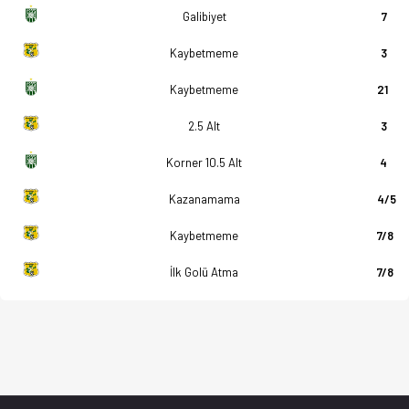
Galibiyet
7
Kaybetmeme
3
Kaybetmeme
21
2.5 Alt
3
Korner 10.5 Alt
4
Kazanamama
4/5
Kaybetmeme
7/8
İlk Golü Atma
7/8