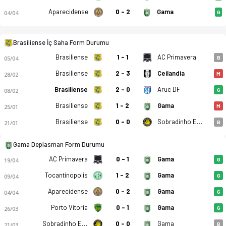
Aparecidense
0 - 2
Gama
04/04
G
Brasiliense İç Saha Form Durumu
Brasiliense
1 - 1
AC Primavera
05/04
B
Brasiliense
2 - 3
Ceilandia
28/02
M
Brasiliense
2 - 0
Aruc DF
08/02
G
Brasiliense
1 - 2
Gama
25/01
M
Brasiliense
0 - 0
Sobradinho EC DF
21/01
B
Brasiliense - Gama 1-1 bitti. Gol anları, kadro, istatistikler
Gama Deplasman Form Durumu
AC Primavera
0 - 1
Gama
19/04
G
Tocantinopolis
1 - 2
Gama
09/04
G
Aparecidense
0 - 2
Gama
04/04
G
Porto Vitoria
0 - 1
Gama
26/03
G
Sobradinho EC DF
0 - 0
Gama
21/03
B