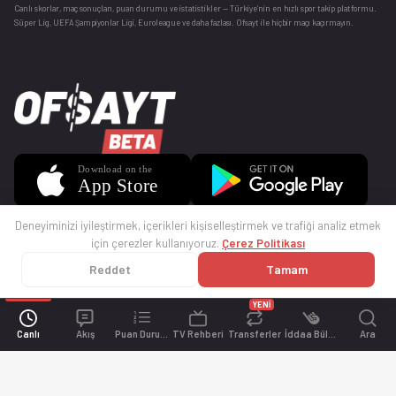
Canlı skorlar
, maç sonuçları, puan durumu ve istatistikler — Türkiye’nin en hızlı spor takip platformu.
Süper Lig, UEFA Şampiyonlar Ligi, Euroleague ve daha fazlası. Ofsayt ile hiçbir maçı kaçırmayın.
Deneyiminizi iyileştirmek, içerikleri kişiselleştirmek ve trafiği analiz etmek
için çerezler kullanıyoruz.
Çerez Politikası
Reddet
Tamam
© 2025 Ofsayt
Kullanım Koşulları
Gizlilik Politikası
Çerez Politikası
İletişim
Sıkça Sorulan Sorular
Künye
YENİ
Canlı
Akış
Puan Durumu
TV Rehberi
Transferler
İddaa Bülteni
Ara