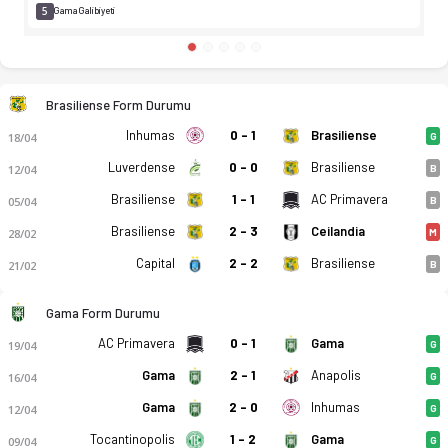
5
Gama Galibiyeti
Brasiliense Form Durumu
Inhumas
0 - 1
Brasiliense
18/04
G
Luverdense
0 - 0
Brasiliense
12/04
B
Brasiliense
1 - 1
AC Primavera
05/04
B
Brasiliense
2 - 3
Ceilandia
28/02
M
Capital
2 - 2
Brasiliense
21/02
B
Gama Form Durumu
AC Primavera
0 - 1
Gama
19/04
G
Gama
2 - 1
Anapolis
16/04
G
Gama
2 - 0
Inhumas
12/04
G
Tocantinopolis
1 - 2
Gama
09/04
G