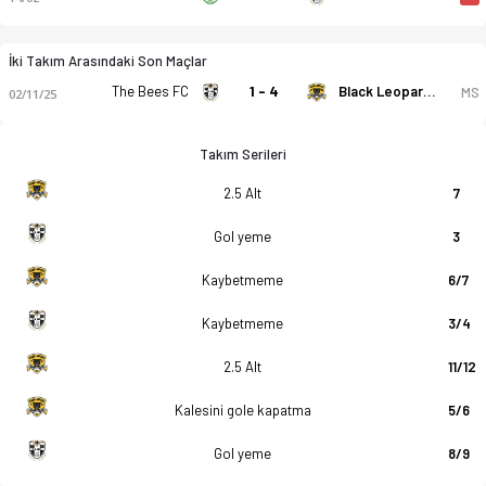
İki Takım Arasındaki Son Maçlar
The Bees FC
1 - 4
Black Leopards
MS
02/11/25
Takım Serileri
2.5 Alt
7
Gol yeme
3
Kaybetmeme
6/7
Kaybetmeme
3/4
2.5 Alt
11/12
Kalesini gole kapatma
5/6
Gol yeme
8/9