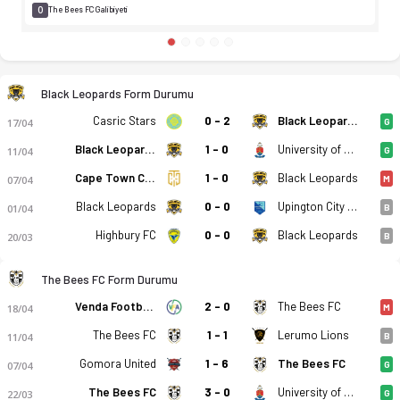
0
The Bees FC Galibiyeti
Black Leopards Form Durumu
Casric Stars
0 - 2
Black Leopards
17/04
G
Black Leopards
1 - 0
University of Pretoria FC
11/04
G
Cape Town City
1 - 0
Black Leopards
07/04
M
Black Leopards
0 - 0
Upington City FC
01/04
B
Highbury FC
0 - 0
Black Leopards
20/03
B
The Bees FC Form Durumu
Venda Football Academy
2 - 0
The Bees FC
18/04
M
The Bees FC
1 - 1
Lerumo Lions
11/04
B
Gomora United
1 - 6
The Bees FC
07/04
G
The Bees FC
3 - 0
University of Pretoria FC
22/03
G