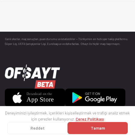
Canlı skorlar
, maç sonuçları, puan durumu ve istatistikler — Türkiye’nin en hızlı spor takip platformu.
Süper Lig, UEFA Şampiyonlar Ligi, Euroleague ve daha fazlası. Ofsayt ile hiçbir maçı kaçırmayın.
Deneyiminizi iyileştirmek, içerikleri kişiselleştirmek ve trafiği analiz etmek
için çerezler kullanıyoruz.
Çerez Politikası
Reddet
Tamam
© 2025 Ofsayt