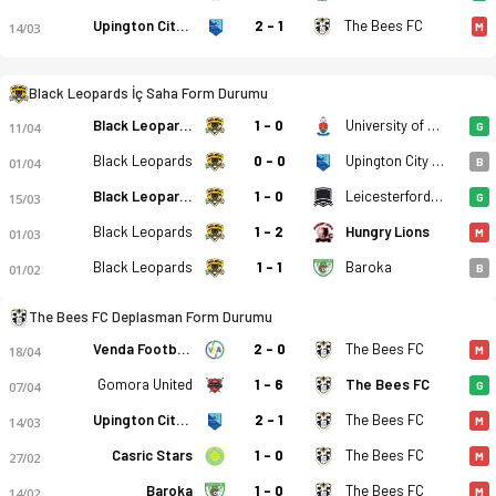
Upington City FC
2 - 1
The Bees FC
14/03
M
Black Leopards İç Saha Form Durumu
Black Leopards - The Bees FC 0-0 bitti. Gol anları, kadro, ist
Black Leopards
1 - 0
University of Pretoria FC
11/04
G
Black Leopards
0 - 0
Upington City FC
01/04
B
Black Leopards
1 - 0
Leicesterford City
15/03
G
Black Leopards
1 - 2
Hungry Lions
01/03
M
Black Leopards
1 - 1
Baroka
01/02
B
The Bees FC Deplasman Form Durumu
Venda Football Academy
2 - 0
The Bees FC
18/04
M
Gomora United
1 - 6
The Bees FC
07/04
G
Upington City FC
2 - 1
The Bees FC
14/03
M
Casric Stars
1 - 0
The Bees FC
27/02
M
Baroka
1 - 0
The Bees FC
14/02
M