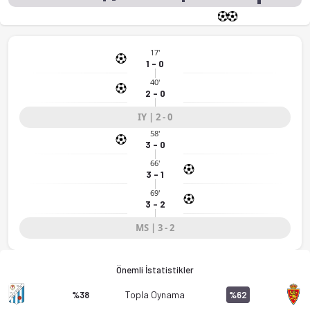
17'
1 - 0
40'
2 - 0
IY | 2 - 0
58'
3 - 0
66'
3 - 1
69'
3 - 2
MS | 3 - 2
Önemli İstatistikler
Topla Oynama
%38
%62