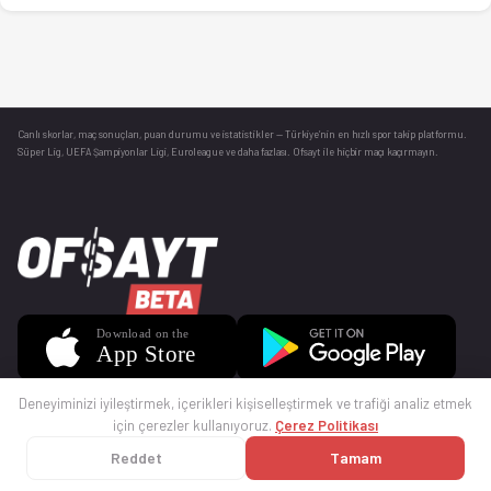
Canlı skorlar
, maç sonuçları, puan durumu ve istatistikler — Türkiye’nin en hızlı spor takip platformu.
Süper Lig, UEFA Şampiyonlar Ligi, Euroleague ve daha fazlası. Ofsayt ile hiçbir maçı kaçırmayın.
Deneyiminizi iyileştirmek, içerikleri kişiselleştirmek ve trafiği analiz etmek
için çerezler kullanıyoruz.
Çerez Politikası
Reddet
Tamam
© 2025 Ofsayt
Kullanım Koşulları
Gizlilik Politikası
Çerez Politikası
İletişim
Sıkça Sorulan Sorular
Künye