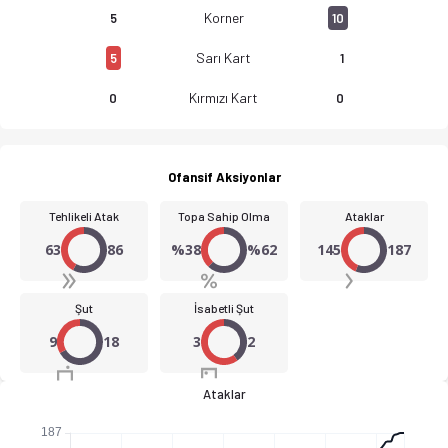
Korner
5
10
Sarı Kart
5
1
SD Beasain - Real Zaragoza B 3-2 bitti. Gol anları, kadro, ist
Kırmızı Kart
0
0
Ofansif Aksiyonlar
Tehlikeli Atak
Topa Sahip Olma
Ataklar
63
86
%38
%62
145
187
Şut
İsabetli Şut
9
18
3
2
Ataklar