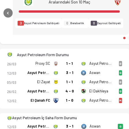
Aralarındaki Son 10 Maç
Previous
3
0
0
Asyut Petroleum Galibiyeti
Beraberlik
Dayrout Galibiyeti
Asyut Petroleum Form Durumu
Proxy SC
1 - 1
Asyut Petroleum
26/03
B
Asyut Petroleum
3 - 1
Aswan
12/03
G
El Zayat
1 - 1
Asyut Petroleum
05/03
B
Asyut Petroleum
4 - 0
El Dakhleya
26/02
G
El Qanah FC
1 - 0
Asyut Petroleum
12/02
M
Asyut Petroleum - Dayrout 2-2 bitti. Gol anları, kadro, istat
Asyut Petroleum İç Saha Form Durumu
Asyut Petroleum
3 - 1
Aswan
12/03
G