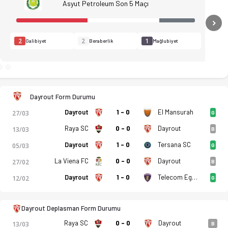
Asyut Petroleum Son 5 Maçı
N
2
2
1
Galibiyet
Beraberlik
Mağlubiyet
Dayrout Form Durumu
Dayrout
1 - 0
El Mansurah
27/03
G
Raya SC
0 - 0
Dayrout
13/03
B
Dayrout
1 - 0
Tersana SC
05/03
G
La Viena FC
0 - 0
Dayrout
27/02
B
Dayrout
1 - 0
Telecom Egypt
12/02
G
istikler, puan durumu ve iddaa oranları Ofsayt'ta. (02.04.2026
Dayrout Deplasman Form Durumu
Raya SC
0 - 0
Dayrout
13/03
B