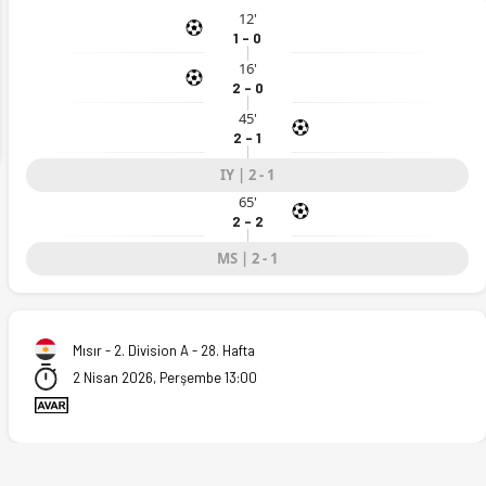
12'
1 - 0
ext
16'
2 - 0
45'
2 - 1
IY | 2 - 1
65'
2 - 2
MS | 2 - 1
Mısır - 2. Division A - 28. Hafta
2 Nisan 2026, Perşembe 13:00
)