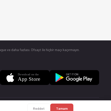
gue ve daha fazlası. Ofsayt ile hiçbir maçı kaçırmayın.
Sorular
Künye
Reddet
Tamam