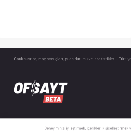
Canlı skorlar
, maç sonuçları, puan durumu ve istatistikler — Türkiye
© 2025 Ofsayt
Deneyiminizi iyileştirmek, içerikleri kişiselleştirmek 