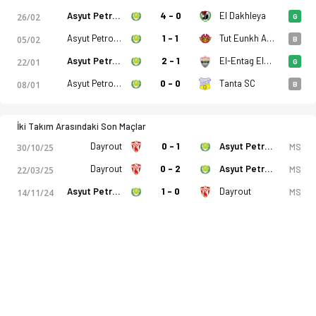
Asyut Petroleum
4 - 0
El Dakhleya
26/02
G
Asyut Petroleum
1 - 1
Tut Eunkh Amw FC
05/02
B
Asyut Petroleum
2 - 1
El-Entag El-Harby
22/01
G
Asyut Petroleum
0 - 0
Tanta SC
08/01
B
İki Takım Arasındaki Son Maçlar
Dayrout
0 - 1
Asyut Petroleum
MS
30/10/25
Dayrout
0 - 2
Asyut Petroleum
MS
22/03/25
Asyut Petroleum
1 - 0
Dayrout
MS
14/11/24