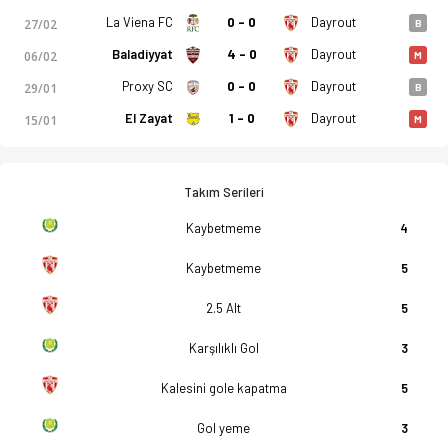
La Viena FC
0 - 0
Dayrout
27/02
B
Baladiyyat
4 - 0
Dayrout
06/02
M
Proxy SC
0 - 0
Dayrout
29/01
B
El Zayat
1 - 0
Dayrout
15/01
M
Takım Serileri
Kaybetmeme
4
Kaybetmeme
5
2.5 Alt
5
Karşılıklı Gol
3
Kalesini gole kapatma
5
Gol yeme
3