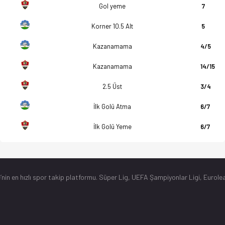
Gol yeme
7
Korner 10.5 Alt
5
Kazanamama
4/5
Kazanamama
14/15
2.5 Üst
3/4
İlk Golü Atma
6/7
İlk Golü Yeme
6/7
’nin en hızlı spor takip platformu. Süper Lig, UEFA Şampiyonlar Ligi, Eurolea