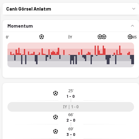
Canlı Görsel Anlatım
Momentum
0'
İY
MS
ext
25'
1 - 0
IY | 1 - 0
66'
2 - 0
69'
3 - 0