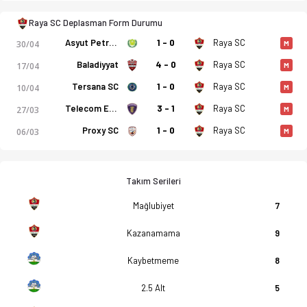
anları, kadro, istatistikler, puan durumu ve iddaa oranları O
Raya SC Deplasman Form Durumu
Asyut Petroleum
1 - 0
Raya SC
30/04
M
Baladiyyat
4 - 0
Raya SC
17/04
M
Tersana SC
1 - 0
Raya SC
10/04
M
Telecom Egypt
3 - 1
Raya SC
27/03
M
Proxy SC
1 - 0
Raya SC
06/03
M
Takım Serileri
Mağlubiyet
7
Kazanamama
9
Kaybetmeme
8
2.5 Alt
5