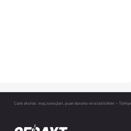
Canlı skorlar
, maç sonuçları, puan durumu ve istatistikler — Türkiye