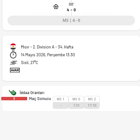
fsayt'ta. (14.05.2026)
88'
4 - 0
MS | 4 - 0
Mısır - 2. Division A - 34. Hafta
14 Mayıs 2026, Perşembe 13:30
Sisli, 27°C
İddaa Oranları
Maç Sonucu
3
MS 1
MS 0
MS 2
-
7.31
17.10