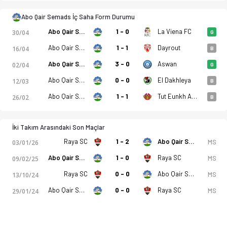
Abo Qair Semads - Raya SC Ghazl Kafr El-Dawar 4-0 bitti. Gol 
Abo Qair Semads İç Saha Form Durumu
Abo Qair Semads
1 - 0
La Viena FC
30/04
G
Abo Qair Semads
1 - 1
Dayrout
16/04
B
Abo Qair Semads
3 - 0
Aswan
02/04
G
Abo Qair Semads
0 - 0
El Dakhleya
12/03
B
Abo Qair Semads
1 - 1
Tut Eunkh Amw FC
26/02
B
İki Takım Arasındaki Son Maçlar
Raya SC
1 - 2
Abo Qair Semads
MS
03/01/26
Abo Qair Semads
1 - 0
Raya SC
MS
09/02/25
Raya SC
0 - 0
Abo Qair Semads
MS
13/10/24
Abo Qair Semads
0 - 0
Raya SC
MS
29/01/24