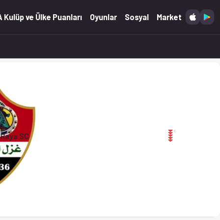
fsayt'ta. (14.05.2026)
 Kulüp ve Ülke Puanları
Oyunlar
Sosyal
Market
ar
Raya SC