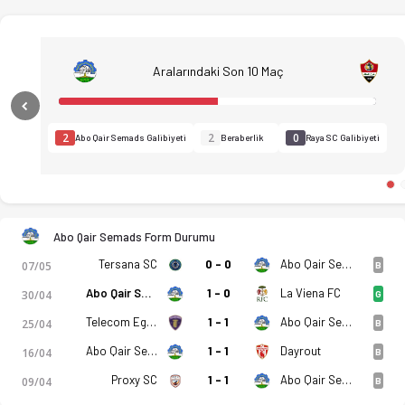
Aralarındaki Son 10 Maç
Previous
2
2
0
Abo Qair Semads Galibiyeti
Beraberlik
Raya SC Galibiyeti
Abo Qair Semads Form Durumu
Tersana SC
0 - 0
Abo Qair Semads
07/05
B
Abo Qair Semads
1 - 0
La Viena FC
30/04
G
Telecom Egypt
1 - 1
Abo Qair Semads
25/04
B
Abo Qair Semads
1 - 1
Dayrout
16/04
B
Proxy SC
1 - 1
Abo Qair Semads
09/04
B