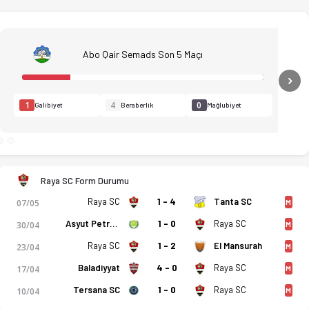
Abo Qair Semads Son 5 Maçı
N
1
4
0
Galibiyet
Beraberlik
Mağlubiyet
Raya SC Form Durumu
Raya SC
1 - 4
Tanta SC
07/05
M
Asyut Petroleum
1 - 0
Raya SC
30/04
M
Raya SC
1 - 2
El Mansurah
23/04
M
Baladiyyat
4 - 0
Raya SC
17/04
M
Tersana SC
1 - 0
Raya SC
10/04
M