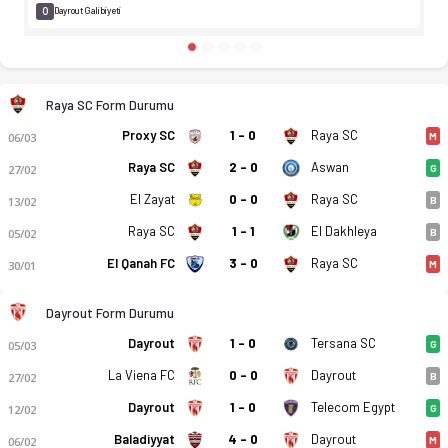
0
Dayrout Galibiyeti
Raya SC Form Durumu
Proxy SC
1 - 0
Raya SC
06/03
M
Raya SC
2 - 0
Aswan
27/02
G
El Zayat
0 - 0
Raya SC
13/02
B
Raya SC
1 - 1
El Dakhleya
05/02
B
El Qanah FC
3 - 0
Raya SC
30/01
M
Dayrout Form Durumu
Dayrout
1 - 0
Tersana SC
05/03
G
La Viena FC
0 - 0
Dayrout
27/02
B
Dayrout
1 - 0
Telecom Egypt
12/02
G
Baladiyyat
4 - 0
Dayrout
06/02
M