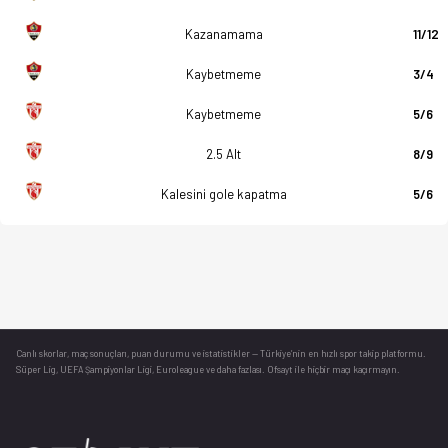
Kazanamama
11/12
Kaybetmeme
3/4
Kaybetmeme
5/6
2.5 Alt
8/9
Kalesini gole kapatma
5/6
Canlı skorlar
, maç sonuçları, puan durumu ve istatistikler — Türkiye’nin en hızlı spor takip platformu.
Süper Lig, UEFA Şampiyonlar Ligi, Euroleague ve daha fazlası. Ofsayt ile hiçbir maçı kaçırmayın.