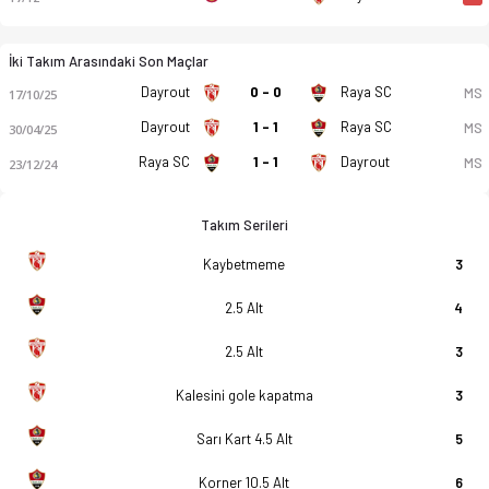
İki Takım Arasındaki Son Maçlar
Dayrout
0 - 0
Raya SC
MS
17/10/25
Dayrout
1 - 1
Raya SC
MS
30/04/25
Raya SC
1 - 1
Dayrout
MS
23/12/24
Takım Serileri
Kaybetmeme
3
2.5 Alt
4
2.5 Alt
3
Kalesini gole kapatma
3
Sarı Kart 4.5 Alt
5
Korner 10.5 Alt
6