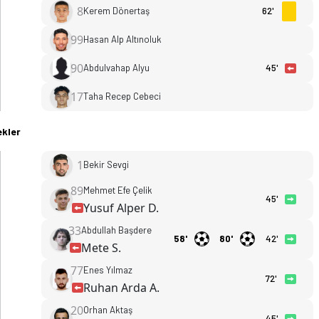
8
Kerem Dönertaş
62'
99
Hasan Alp Altınoluk
90
Abdulvahap Alyu
45'
17
Taha Recep Cebeci
kler
1
Bekir Sevgi
89
Mehmet Efe Çelik
45'
Yusuf Alper D.
33
Abdullah Başdere
58'
80'
42'
Mete S.
77
Enes Yılmaz
72'
Ruhan Arda A.
20
Orhan Aktaş
45'