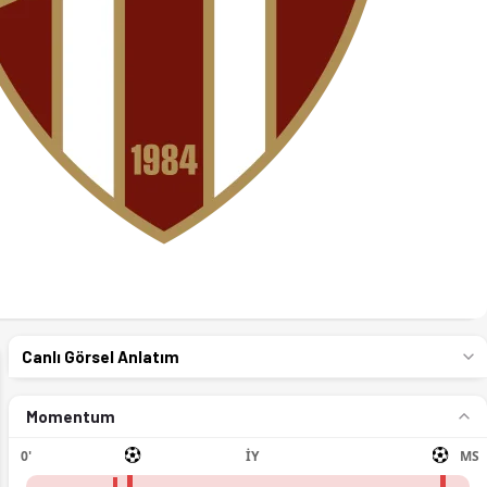
Canlı Görsel Anlatım
Momentum
0'
İY
MS