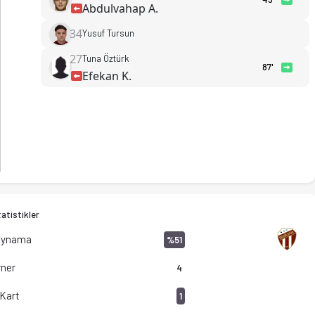
Abdulvahap A.
34
Yusuf Tursun
27
Tuna Öztürk
87'
Efekan K.
atistikler
Oynama
%51
ner
4
 Kart
1