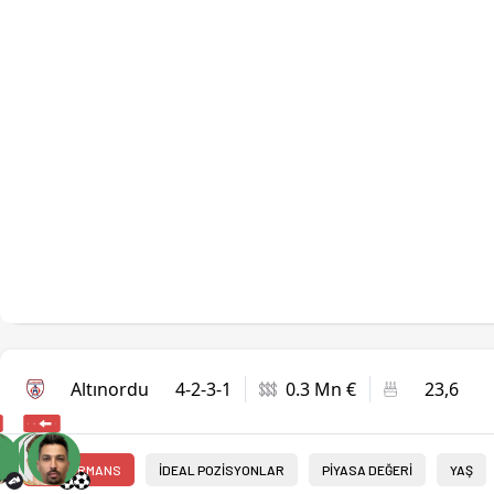
Altınordu
4-2-3-1
0.3 Mn €
23,6
PERFORMANS
İDEAL POZİSYONLAR
PİYASA DEĞERİ
YAŞ