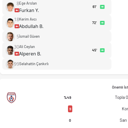
8
Ege Arslan
61'
Furkan Y.
18
Kerim Avcı
72'
Abdullah B.
5
İsmail Güven
30
Ali Ceylan
45'
Alperen B.
99
Selahattin Çankırlı
Önemli İst
Topla 
%49
Kor
9
Sarı
0