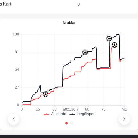
ı Kart
0
Ataklar