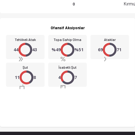
Kırmız
0
Ofansif Aksiyonlar
Tehlikeli Atak
Topa Sahip Olma
Ataklar
44
43
%49
%51
69
71
Şut
İsabetli Şut
11
8
4
7