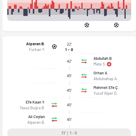
Alperen B.
22'
Furkan Y.
1 - 0
Abdullah B.
42'
Mete S.
Orhan A.
45'
Abdulvahap A.
Mehmet Efe Ç.
45'
Yusuf Alper D.
Efe Kaan Y.
45'
Yavuz Buğra B.
Ali Ceylan
45'
Alperen B.
IY | 1 - 0