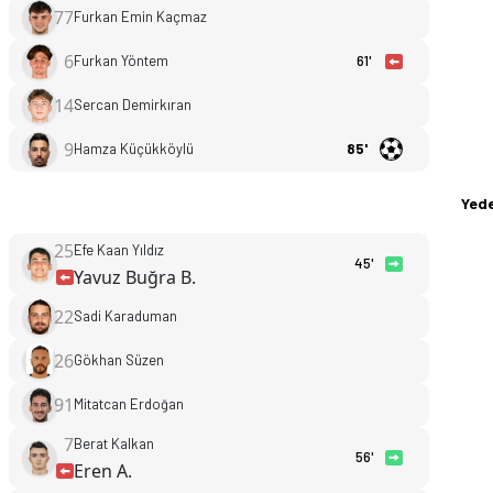
77
Furkan Emin Kaçmaz
6
Furkan Yöntem
61'
14
Sercan Demirkıran
9
Hamza Küçükköylü
85'
Yede
25
Efe Kaan Yıldız
45'
Yavuz Buğra B.
22
Sadi Karaduman
26
Gökhan Süzen
91
Mitatcan Erdoğan
7
Berat Kalkan
56'
Eren A.