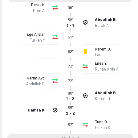
Berat K.
56'
Eren A.
58'
Abdullah B.
1 - 1
Burak A.
Ege Arslan
61'
Furkan Y.
Kerem D.
62'
Faul
Enes Y.
72'
Ruhan Arda A.
Kerim Avcı
72'
Abdullah B.
80'
Abdullah B.
1 - 2
Kerem D.
85'
Hamza K.
2 - 2
Tuna Ö.
87'
Efekan K.