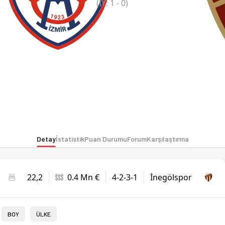
(İY:
1
-
0
)
Detay
İstatistik
Puan Durumu
Forum
Karşılaştırma
22,2
0.4 Mn €
4-2-3-1
İnegölspor
BOY
ÜLKE