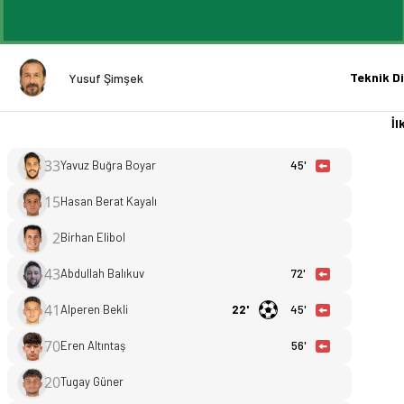
Teknik Di
Yusuf Şimşek
İlk
33
Yavuz Buğra Boyar
45'
15
Hasan Berat Kayalı
2
Birhan Elibol
Altınordu - İnegölspor 2-2 bitti. Gol anları, kadro, istatisti
43
Abdullah Balıkuv
72'
41
Alperen Bekli
22'
45'
70
Eren Altıntaş
56'
20
Tugay Güner