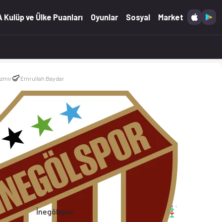
 Kulüp ve Ülke Puanları
Oyunlar
Sosyal
Market
İzmir
Emrullah Baydar
İnegölspor