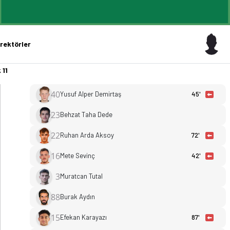
rektörler
 11
40
Yusuf Alper Demirtaş
45'
23
Behzat Taha Dede
22
Ruhan Arda Aksoy
72'
kler, puan durumu ve iddaa oranları Ofsayt'ta. (25.04.2026)
16
Mete Sevinç
42'
3
Muratcan Tutal
88
Burak Aydın
15
Efekan Karayazı
87'