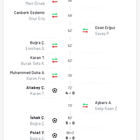
54'
Mert Örnek
Canberk Özdemir
54'
Onur Eriş
Ozan Erğuz
62'
Savaş P.
Buğra Ç.
62'
Emirhan A.
Karan T.
62'
Burak Sefa K.
Muhammed Duha A.
70'
Kerim Frei
Atabey Ç.
72'
4 - 0
Karan T.
Aybars A.
73'
Galip Kaan Z.
İshak Ç.
82'
5 - 0
Buğra Ç.
Batman Petrol Spor - Kepez Spor Futbol 6-0 bitti. Gol anları,
Polat Y.
90+3
6 - 0
Buğra Ç.