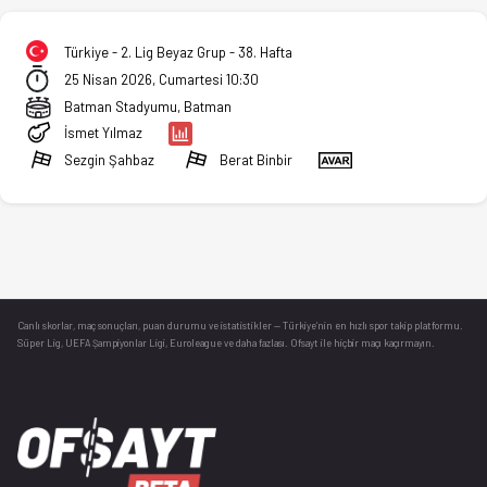
Türkiye - 2. Lig Beyaz Grup - 38. Hafta
25 Nisan 2026, Cumartesi 10:30
Batman Stadyumu, Batman
İsmet Yılmaz
Sezgin Şahbaz
Berat Binbir
Canlı skorlar
, maç sonuçları, puan durumu ve istatistikler — Türkiye’nin en hızlı spor takip platformu.
Süper Lig, UEFA Şampiyonlar Ligi, Euroleague ve daha fazlası. Ofsayt ile hiçbir maçı kaçırmayın.