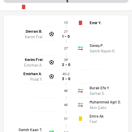
Emir Y.
15'
Devran B.
21'
1 - 0
Kerim Frei
Savaş P.
27'
Semih Nazım K.
Kerim Frei
39'
2 - 0
Emirhan A.
Emirhan A.
45+2
3 - 0
Polat Y.
Burak Efe Y.
46'
Serhat S.
Muhammed Agit D.
46'
Akın Çakır
Emre Ak
51'
Faul
Semih Kaan T.