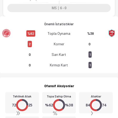
MS | 6 - 0
Önemli İstatistikler
Topla Oynama
%62
%38
Korner
2
0
Sarı Kart
0
1
Kırmızı Kart
0
1
Ofansif Aksiyonlar
Tehlikeli Atak
Topa Sahip Olma
Ataklar
72
25
%62
%38
84
74