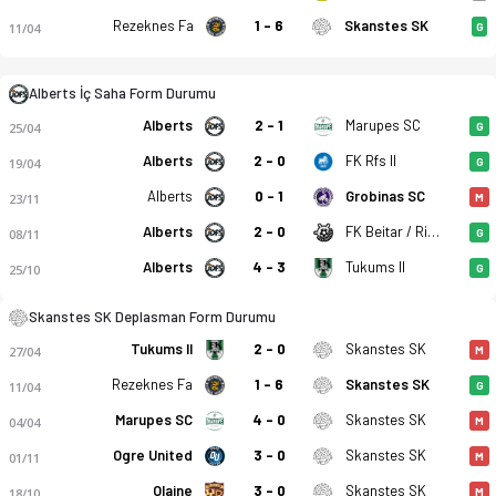
Rezeknes Fa
1 - 6
Skanstes SK
11/04
G
Alberts İç Saha Form Durumu
Alberts
2 - 1
Marupes SC
25/04
G
Alberts
2 - 0
FK Rfs II
19/04
G
Alberts
0 - 1
Grobinas SC
23/11
M
Alberts
2 - 0
FK Beitar / Riga Mariners
08/11
G
Alberts
4 - 3
Tukums II
25/10
G
JDFS Alberts - Skanstes SK 4-1 bitti. Gol anları, kadro, istat
Skanstes SK Deplasman Form Durumu
Tukums II
2 - 0
Skanstes SK
27/04
M
Rezeknes Fa
1 - 6
Skanstes SK
11/04
G
Marupes SC
4 - 0
Skanstes SK
04/04
M
Ogre United
3 - 0
Skanstes SK
01/11
M
Olaine
3 - 0
Skanstes SK
18/10
M