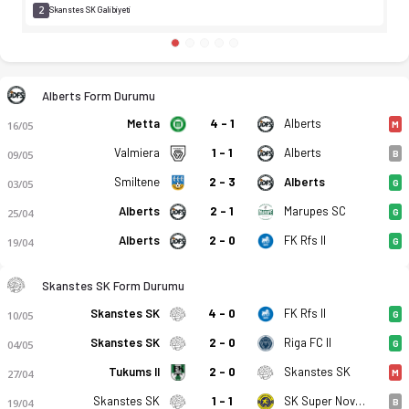
2
Skanstes SK Galibiyeti
Alberts Form Durumu
Metta
4 - 1
Alberts
16/05
M
Valmiera
1 - 1
Alberts
09/05
B
Smiltene
2 - 3
Alberts
03/05
G
Alberts
2 - 1
Marupes SC
25/04
G
Alberts
2 - 0
FK Rfs II
19/04
G
Skanstes SK Form Durumu
Skanstes SK
4 - 0
FK Rfs II
10/05
G
Skanstes SK
2 - 0
Riga FC II
04/05
G
Tukums II
2 - 0
Skanstes SK
27/04
M
Skanstes SK
1 - 1
SK Super Nova II
19/04
B