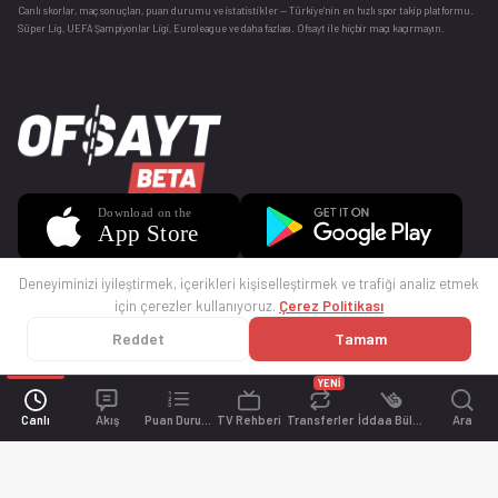
Canlı skorlar
, maç sonuçları, puan durumu ve istatistikler — Türkiye’nin en hızlı spor takip platformu.
Süper Lig, UEFA Şampiyonlar Ligi, Euroleague ve daha fazlası. Ofsayt ile hiçbir maçı kaçırmayın.
Deneyiminizi iyileştirmek, içerikleri kişiselleştirmek ve trafiği analiz etmek
için çerezler kullanıyoruz.
Çerez Politikası
Reddet
Tamam
© 2025 Ofsayt
Kullanım Koşulları
Gizlilik Politikası
Çerez Politikası
İletişim
Sıkça Sorulan Sorular
Künye
YENİ
Canlı
Akış
Puan Durumu
TV Rehberi
Transferler
İddaa Bülteni
Ara