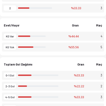
%33.33
3
2
Evet/Hayır
Oran
Maç
%44.44
4
KG Var
%55.56
5
KG Yok
Toplam Gol Dağılımı
Oran
Maç
%33.33
3
0-1 Gol
%22.22
2
2-3 Gol
%33.33
3
4-5 Gol