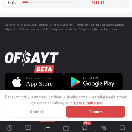
%11.11
1
6+ Gol
Canlı skorlar
, maç sonuçları, puan durumu ve istatistikler — Türkiye’nin en hızlı spor takip platformu.
Süper Lig, UEFA Şampiyonlar Ligi, Euroleague ve daha fazlası. Ofsayt ile hiçbir maçı kaçırmayın.
Deneyiminizi iyileştirmek, içerikleri kişiselleştirmek ve trafiği analiz etmek
için çerezler kullanıyoruz.
Çerez Politikası
Reddet
Tamam
© 2025 Ofsayt
Kullanım Koşulları
Gizlilik Politikası
Çerez Politikası
İletişim
Sıkça Sorulan Sorular
Künye
YENİ