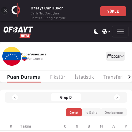
Ofsayt Canlı Skor
YÜKLE
Canlı Maç Sonuçları
Ücretsiz - Google Play'de
Copa Venezuela 2026 sezonu puan durumu, haftalık fikstür ve ma
Copa Venezuela 2026
Copa Venezuela
2026
Venezuela
Puan Durumu
Fikstür
İstatistik
Transferler
Grup D
Genel
İç Saha
Deplasman
#
Takım
O
G
B
M
A
P