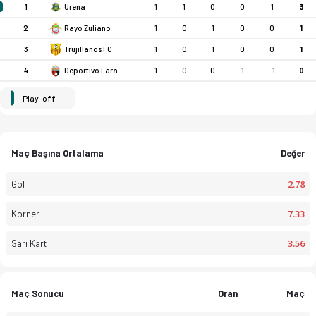
1
Urena
1
1
0
0
1
3
2
Rayo Zuliano
1
0
1
0
0
1
3
Trujillanos FC
1
0
1
0
0
1
4
Deportivo Lara
1
0
0
1
-1
0
Play-off
Maç Başına Ortalama
Değer
2.78
Gol
7.33
Korner
3.56
Sarı Kart
Maç Sonucu
Oran
Maç