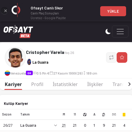
Ofsayt Canlı Skor
YÜKLE
Canlı Maç Sonuçları
Ücretsiz - Google Play'de
Cristopher Varela, GK mevkiinde profesyonel bir futbol oyu
Cristopher Varela
Yaş 26
La Guaira
Venezuela
0.5 Mn €
27 Kasım 1999 (26)
189 cm
GK
Kariyer
Profil
İstatistikler
İlişkiler
Transfer
Kulüp Kariyer
Sezon
Takım
M
11
A
26/27
La Guaira
21
21
0
1
9
21
4