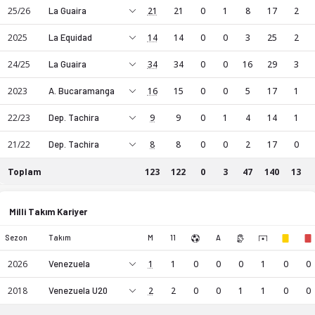
25/26
La Guaira
21
21
0
1
8
17
2
2025
La Equidad
14
14
0
0
3
25
2
24/25
La Guaira
34
34
0
0
16
29
3
2023
A. Bucaramanga
16
15
0
0
5
17
1
22/23
Dep. Tachira
9
9
0
1
4
14
1
21/22
Dep. Tachira
8
8
0
0
2
17
0
Toplam
123
122
0
3
47
140
13
Cristopher Varela kariyer istatistikleri: sezon bazında maç, g
Cristopher Varela, GK mevkiinde profesyonel bir futbol oyu
Milli Takım Kariyer
Sezon
Takım
M
11
A
2026
Venezuela
1
1
0
0
0
1
0
0
2018
Venezuela U20
2
2
0
0
1
1
0
0