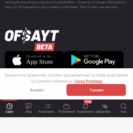
Canlı skorlar
, maç sonuçları, puan durumu ve istatistikler — Türkiye’nin en hızlı spor takip platformu.
Süper Lig, UEFA Şampiyonlar Ligi, Euroleague ve daha fazlası. Ofsayt ile hiçbir maçı kaçırmayın.
Deneyiminizi iyileştirmek, içerikleri kişiselleştirmek ve trafiği analiz etmek
için çerezler kullanıyoruz.
Çerez Politikası
Reddet
Tamam
© 2025 Ofsayt
Kullanım Koşulları
Gizlilik Politikası
Çerez Politikası
İletişim
Sıkça Sorulan Sorular
Künye
YENİ
Canlı
Akış
Puan Durumu
TV Rehberi
Transferler
İddaa Bülteni
Ara