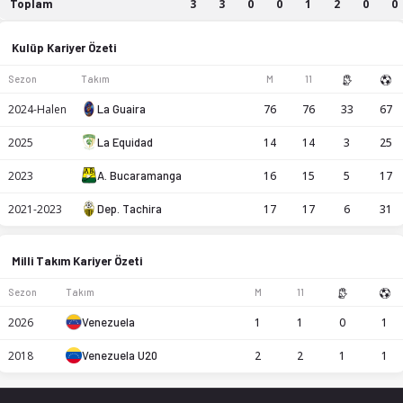
Toplam
3
3
0
0
1
2
0
0
Cristopher Varela kariyer istatistikleri: sezon bazında maç, g
Kulüp Kariyer Özeti
Sezon
Takım
M
11
2024-Halen
La Guaira
76
76
33
67
2025
La Equidad
14
14
3
25
2023
A. Bucaramanga
16
15
5
17
2021-2023
Dep. Tachira
17
17
6
31
Milli Takım Kariyer Özeti
Sezon
Takım
M
11
2026
Venezuela
1
1
0
1
2018
Venezuela U20
2
2
1
1