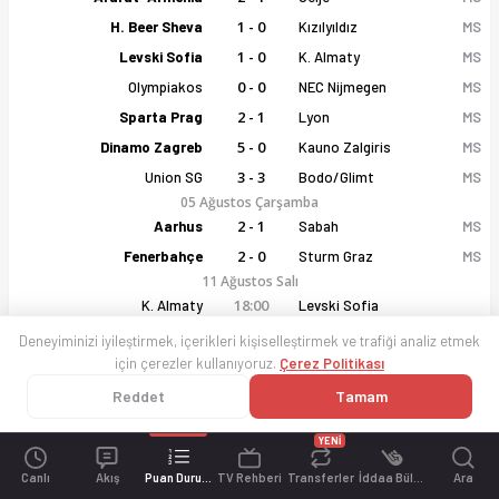
1 - 0
H. Beer Sheva
Kızılyıldız
MS
1 - 0
Levski Sofia
K. Almaty
MS
0 - 0
Olympiakos
NEC Nijmegen
MS
2 - 1
Sparta Prag
Lyon
MS
5 - 0
Dinamo Zagreb
Kauno Zalgiris
MS
Şampiyonlar Ligi 26-27 sezonu puan durumu, haftalık fikstür ve 
3 - 3
Union SG
Bodo/Glimt
MS
05 Ağustos Çarşamba
2 - 1
Aarhus
Sabah
MS
2 - 0
Fenerbahçe
Sturm Graz
MS
11 Ağustos Salı
18:00
K. Almaty
Levski Sofia
19:00
Bodo/Glimt
Union SG
Deneyiminizi iyileştirmek, içerikleri kişiselleştirmek ve trafiği analiz etmek
için çerezler kullanıyoruz.
Çerez Politikası
19:00
Sabah
Aarhus
20:00
Kauno Zalgiris
Dinamo Zagreb
Reddet
Tamam
20:30
NEC Nijmegen
Olympiakos
YENİ
21:00
Kızılyıldız
H. Beer Sheva
Canlı
Akış
Puan Durumu
TV Rehberi
Transferler
İddaa Bülteni
Ara
21:15
S. Bratislava
Mjallby