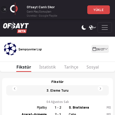
Ofsayt Canlı Skor
YÜKLE
Canlı Maç Sonuçları
Ücretsiz - Google Play'de
Şampiyonlar Ligi 26-27 sezonu puan durumu, haftalık fikstür ve 
Şampiyonlar Ligi 26-27
Şampiyonlar Ligi
26/27
Fikstür
İstatistik
Tarihçe
Sosyal
Fikstür
3. Eleme Turu
04 Ağustos Salı
1 - 2
Mjallby
S. Bratislava
MS
2 - 1
Ararat-Armenia
Celje
MS