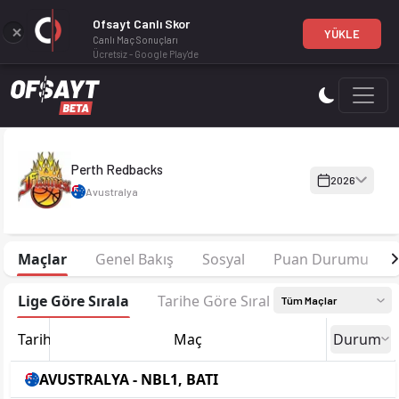
Ofsayt Canlı Skor
YÜKLE
Canlı Maç Sonuçları
Ücretsiz - Google Play'de
Perth Redbacks 2026 sezonu kadrosu, maç fikstürü, puan durum
Perth Redbacks
2026
Avustralya
Maçlar
Genel Bakış
Sosyal
Puan Durumu
Lige Göre Sırala
Tarihe Göre Sırala
Tüm Maçlar
Tarih
Maç
Durum
AVUSTRALYA - NBL1, BATI