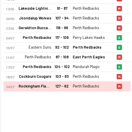
Lakeside Lightning
91 - 87
Perth Redbacks
13/06
M
Joondalup Wolves
107 - 94
Perth Redbacks
20/06
M
Geraldton Buccaneers
118 - 86
Perth Redbacks
27/06
M
Perth Redbacks
117 - 108
Perry Lakes Hawks
04/07
G
Eastern Suns
92 - 102
Perth Redbacks
10/07
G
Perth Redbacks 2026 sezonu kadrosu, maç fikstürü, puan durum
Perth Redbacks
87 - 108
East Perth Eagles
11/07
M
Perth Redbacks
104 - 102
Mandurah Magic
17/07
G
Cockburn Cougars
103 - 83
Perth Redbacks
18/07
M
Rockingham Flames
127 - 62
Perth Redbacks
24/07
M