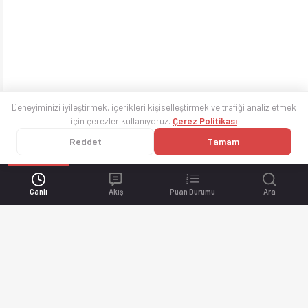
Deneyiminizi iyileştirmek, içerikleri kişiselleştirmek ve trafiği analiz etmek
için çerezler kullanıyoruz.
Çerez Politikası
Reddet
Tamam
Canlı
Akış
Puan Durumu
Ara