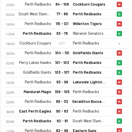
Perth Redbacks
84 - 106
Cockburn Cougars
27/03
M
South West Slammers
77 - 89
Perth Redbacks
02/04
G
Perth Redbacks
115 - 121
Willetton Tigers
10/04
M
Perth Redbacks
93 - 76
Warwick Senators
17/04
G
-
Cockburn Cougars
Perth Redbacks
ERT
18/04
Perth Redbacks
104 - 110
Goldfields Giants
25/04
M
Perry Lakes Hawks
101 - 103
Perth Redbacks
02/05
G
Goldfields Giants
103 - 107
Perth Redbacks
09/05
G
Perth Redbacks
93 - 99
Lakeside Lightning
15/05
M
Mandurah Magic
106 - 105
Perth Redbacks
22/05
M
Perth Redbacks
89 - 112
Geraldton Buccaneers
23/05
M
East Perth Eagles
90 - 83
Perth Redbacks
30/05
M
Perth Redbacks
92 - 81
South West Slammers
05/06
G
Perth Redbacks
82 - 99
Eastern Suns
12/06
M